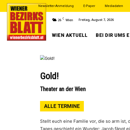
Newsletter-Anmeldung
E-Paper
Mediadaten
C
Freitag, August 7, 2026
26
Wien
WIEN AKTUELL
BEI DIR UMS 
Gold!
Theater an der Wien
ALLE TERMINE
Stellt euch eine Familie vor, die so arm is
Tages geschieht ein Wunder: Jacob fängt ei