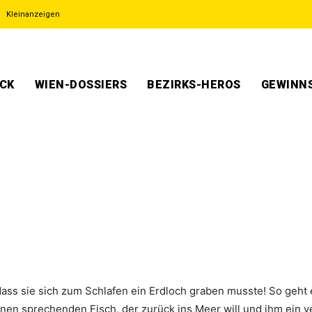
Kleinanzeigen
ECK
WIEN-DOSSIERS
BEZIRKS-HEROS
GEWINNS
t, dass sie sich zum Schlafen ein Erdloch graben musste! So geht
nen sprechenden Fisch, der zurück ins Meer will und ihm ein v