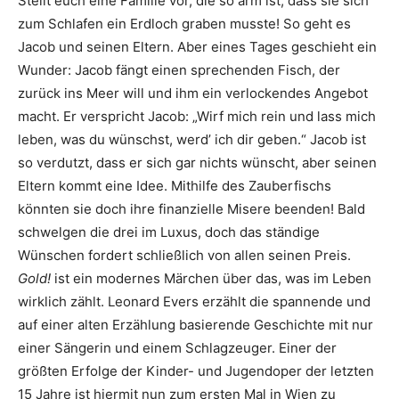
Stellt euch eine Familie vor, die so arm ist, dass sie sich
zum Schlafen ein Erdloch graben musste! So geht es
Jacob und seinen Eltern. Aber eines Tages geschieht ein
Wunder: Jacob fängt einen sprechenden Fisch, der
zurück ins Meer will und ihm ein verlockendes Angebot
macht. Er verspricht Jacob: „Wirf mich rein und lass mich
leben, was du wünschst, werd’ ich dir geben.“ Jacob ist
so verdutzt, dass er sich gar nichts wünscht, aber seinen
Eltern kommt eine Idee. Mithilfe des Zauberfischs
könnten sie doch ihre finanzielle Misere beenden! Bald
schwelgen die drei im Luxus, doch das ständige
Wünschen fordert schließlich von allen seinen Preis.
Gold!
ist ein modernes Märchen über das, was im Leben
wirklich zählt. Leonard Evers erzählt die spannende und
auf einer alten Erzählung basierende Geschichte mit nur
einer Sängerin und einem Schlagzeuger. Einer der
größten Erfolge der Kinder- und Jugendoper der letzten
15 Jahre ist hiermit nun zum ersten Mal in Wien zu