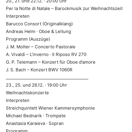
20., 21. und 22.12. · 20:00 Uhr
Per la Notte di Natale – Barockmusik zur Weihnachtszeit
Interpreten
Barucco Consort (Originalklang)
Andreas Helm · Oboe & Leitung
Programm (Auszüge)
J. M. Molter – Concerto Pastorale
A. Vivaldi – L’inverno · Il Riposo RV 270
G. P. Telemann – Konzert für Oboe d’amore
J. S. Bach – Konzert BWV 1060R
________________________________________
23., 25. und 26.12. · 19:00 Uhr
Weihnachtskonzerte
Interpreten
Streichquintett Wiener Kammersymphonie
Michael Bednarik · Trompete
Anastasia Karaieva · Sopran
Programm