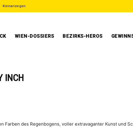
Kleinanzeigen
ECK
WIEN-DOSSIERS
BEZIRKS-HEROS
GEWINNS
Y INCH
n Far­ben des Regen­bo­gens, vol­ler extra­va­gan­ter Kunst und Sch