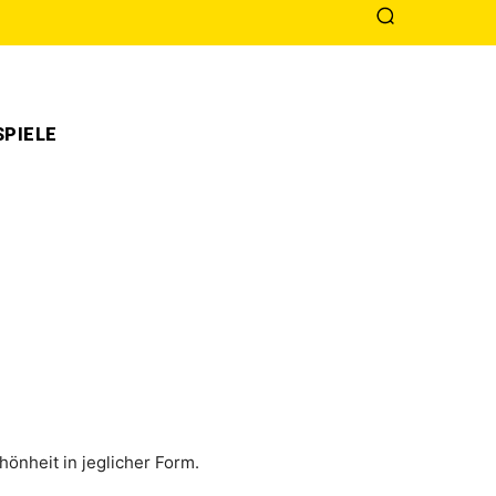
PIELE
ön­heit in jeg­li­cher Form.