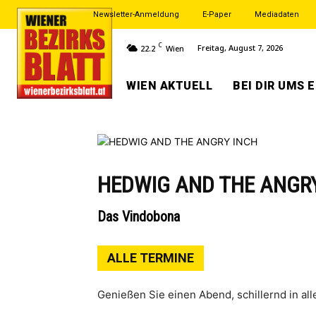
Newsletter-Anmeldung
E-Paper
Mediadaten
C
Freitag, August 7, 2026
22.2
Wien
WIEN AKTUELL
BEI DIR UMS 
HEDWIG AND THE ANGR
Das Vindobona
ALLE TERMINE
Genie­ßen Sie einen Abend, schil­lernd in alle