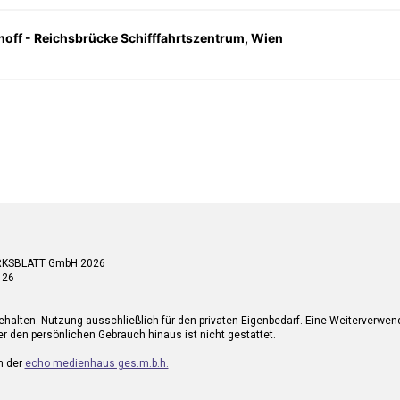
hoff - Reichsbrücke Schifffahrtszentrum, Wien
RKSBLATT GmbH 2026
 26
ehalten. Nutzung ausschließlich für den privaten Eigenbedarf. Eine Weiterverwe
r den persönlichen Gebrauch hinaus ist nicht gestattet.
n der
echo medienhaus ges.m.b.h.