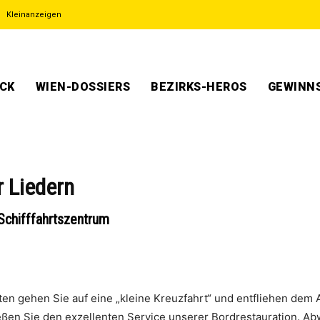
Kleinanzeigen
ECK
WIEN-DOSSIERS
BEZIRKS-HEROS
GEWINNS
r Liedern
Schifffahrtszentrum
n gehen Sie auf eine „kleine Kreuzfahrt“ und entfliehen dem A
eßen Sie den exzellenten Service unserer Bordrestauration. 