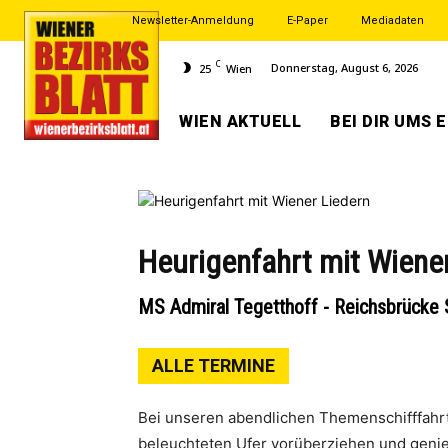
Newsletter-Anmeldung
E-Paper
Mediadaten
C
Donnerstag, August 6, 2026
25
Wien
WIEN AKTUELL
BEI DIR UMS 
Heurigenfahrt mit Wiene
MS Admiral Tegetthoff - Reichsbrücke 
ALLE TERMINE
Bei unseren abendlichen Themenschifffahrte
beleuchteten Ufer vorüberziehen und geni