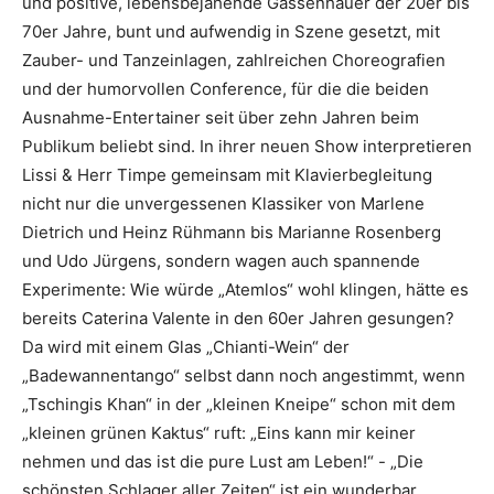
und positive, lebensbejahende Gassenhauer der 20er bis
70er Jahre, bunt und aufwendig in Szene gesetzt, mit
Zauber- und Tanzeinlagen, zahlreichen Choreografien
und der humorvollen Conference, für die die beiden
Ausnahme-Entertainer seit über zehn Jahren beim
Publikum beliebt sind. In ihrer neuen Show interpretieren
Lissi & Herr Timpe gemeinsam mit Klavierbegleitung
nicht nur die unvergessenen Klassiker von Marlene
Dietrich und Heinz Rühmann bis Marianne Rosenberg
und Udo Jürgens, sondern wagen auch spannende
Experimente: Wie würde „Atemlos“ wohl klingen, hätte es
bereits Caterina Valente in den 60er Jahren gesungen?
Da wird mit einem Glas „Chianti-Wein“ der
„Badewannentango“ selbst dann noch angestimmt, wenn
„Tschingis Khan“ in der „kleinen Kneipe“ schon mit dem
„kleinen grünen Kaktus“ ruft: „Eins kann mir keiner
nehmen und das ist die pure Lust am Leben!“ - „Die
schönsten Schlager aller Zeiten“ ist ein wunderbar