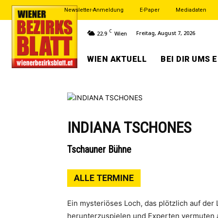
Newsletter-Anmeldung
E-Paper
Mediadaten
C
Freitag, August 7, 2026
22.9
Wien
WIEN AKTUELL
BEI DIR UMS 
INDIANA TSCHONES
Tschauner Bühne
ALLE TERMINE
Ein mysteriöses Loch, das plötzlich auf der 
herunterzuspielen und Experten vermuten 