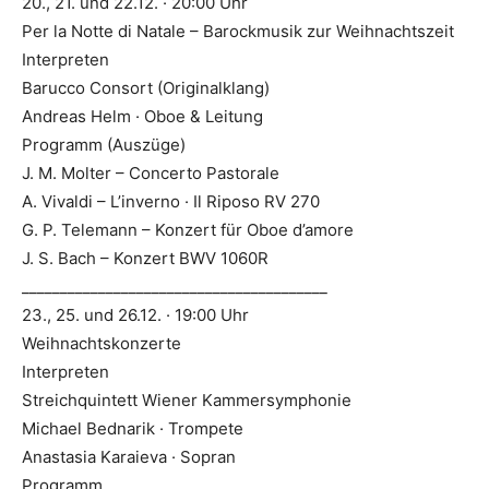
20., 21. und 22.12. · 20:00 Uhr
Per la Notte di Natale – Barockmusik zur Weihnachtszeit
Interpreten
Barucco Consort (Originalklang)
Andreas Helm · Oboe & Leitung
Programm (Auszüge)
J. M. Molter – Concerto Pastorale
A. Vivaldi – L’inverno · Il Riposo RV 270
G. P. Telemann – Konzert für Oboe d’amore
J. S. Bach – Konzert BWV 1060R
________________________________________
23., 25. und 26.12. · 19:00 Uhr
Weihnachtskonzerte
Interpreten
Streichquintett Wiener Kammersymphonie
Michael Bednarik · Trompete
Anastasia Karaieva · Sopran
Programm