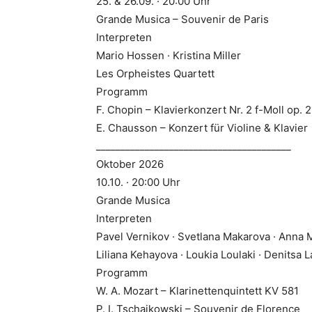
25. & 26.09. · 20:00 Uhr
Grande Musica – Souvenir de Paris
Interpreten
Mario Hossen · Kristina Miller
Les Orpheistes Quartett
Programm
F. Chopin – Klavierkonzert Nr. 2 f-Moll op. 2
E. Chausson – Konzert für Violine & Klavier
________________________________________
Oktober 2026
10.10. · 20:00 Uhr
Grande Musica
Interpreten
Pavel Vernikov · Svetlana Makarova · Anna 
Liliana Kehayova · Loukia Loulaki · Denitsa L
Programm
W. A. Mozart – Klarinettenquintett KV 581
P. I. Tschaikowski – Souvenir de Florence