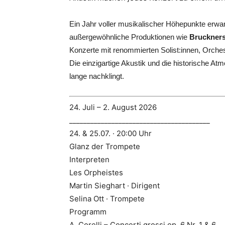
Ein Jahr voller musikalischer Höhepunkte erwar
außergewöhnliche Produktionen wie
Bruckners
Konzerte mit renommierten Solist:innen, Orches
Die einzigartige Akustik und die historische A
lange nachklingt.
24. Juli – 2. August 2026
________________________________________
24. & 25.07. · 20:00 Uhr
Glanz der Trompete
Interpreten
Les Orpheistes
Martin Sieghart · Dirigent
Selina Ott · Trompete
Programm
A. Corelli – Concerti grossi op. 6 Nr. 1 & 6