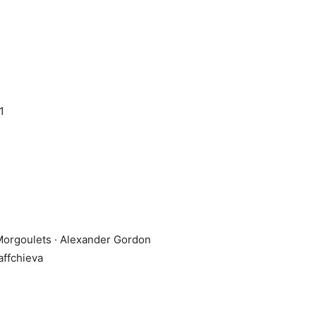
1
Morgoulets · Alexander Gordon
affchieva