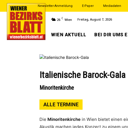
Newsletter-Anmeldung
E-Paper
Mediadaten
C
Freitag, August 7, 2026
26
Wien
WIEN AKTUELL
BEI DIR UMS 
Italienische Barock-Gala
Minoritenkirche
ALLE TERMINE
Die
Minoritenkirche
in Wien bietet einen e
Akustik machen jedes Konzert zu einem unv