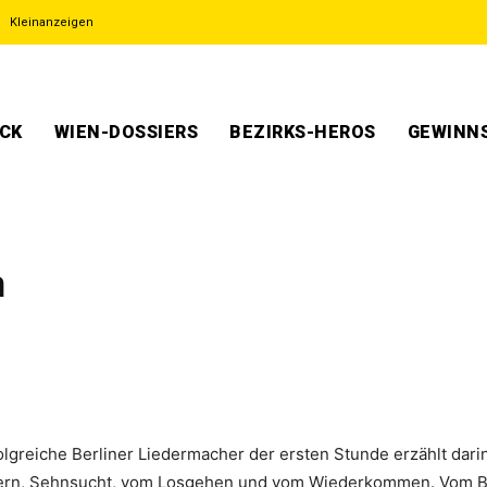
Kleinanzeigen
ECK
WIEN-DOSSIERS
BEZIRKS-HEROS
GEWINNS
n
lgreiche Berliner Liedermacher der ersten Stunde erzählt dari
nern, Sehnsucht, vom Losgehen und vom Wiederkommen. Vom Ble