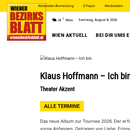
Newsletter-Anmeldung
E-Paper
Mediadaten
C
Samstag, August 8, 2026
26
Wien
WIEN AKTUELL
BEI DIR UMS 
Klaus Hoffmann – Ich bi
Theater Akzent
ALLE TERMINE
Das neue Album zur Tournee 2026. Der erfo
vorne Anfangen. Getragen von Liebe, Erin