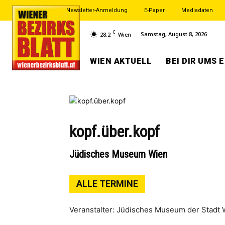
Newsletter-Anmeldung
E-Paper
Mediadaten
C
Samstag, August 8, 2026
28.2
Wien
WIEN AKTUELL
BEI DIR UMS 
kopf.über.kopf
Jüdisches Museum Wien
ALLE TERMINE
Veranstalter: Jüdisches Museum der Stadt 