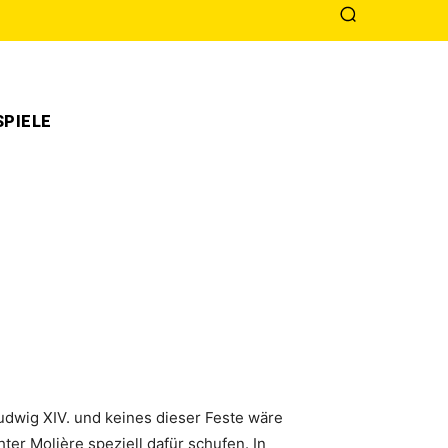
PIELE
udwig XIV. und keines dieser Feste wäre
er Molière speziell dafür schufen. In