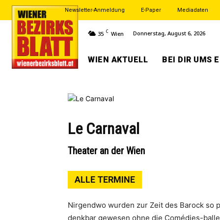
Newsletter-Anmeldung
E-Paper
Mediadaten
C
Donnerstag, August 6, 2026
35
Wien
WIEN AKTUELL
BEI DIR UMS 
Le Carnaval
Theater an der Wien
ALLE TERMINE
Nirgendwo wurden zur Zeit des Barock so p
denkbar gewesen ohne die Comédies-ballets,