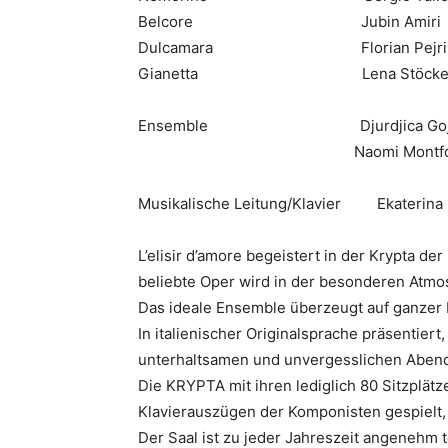
Belcore Jubin Amiri
Dulcamara Florian Pejrim
Gianetta Lena Stöckelle/Djur
Ensemble Djurdjica Gojk
Naomi Montfor
Musikalische Leitung/Klavier Ekaterina
L’elisir d’amore begeistert in der Krypta d
beliebte Oper wird in der besonderen Atmo
Das ideale Ensemble überzeugt auf ganzer L
In italienischer Originalsprache präsentier
unterhaltsamen und unvergesslichen Aben
Die KRYPTA mit ihren lediglich 80 Sitzplät
Klavierauszügen der Komponisten gespielt,
Der Saal ist zu jeder Jahreszeit angenehm 