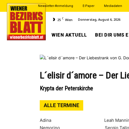
Newsletter-Anmeldung
E-Paper
Mediadaten
C
Donnerstag, August 6, 2026
25
Wien
WIEN AKTUELL
BEI DIR UMS 
L´elisir d´amore – Der Li
Krypta der Peterskirche
ALLE TERMINE
Adina Leah Manning/Lena
Nemorino Sergio Tallo-Torre