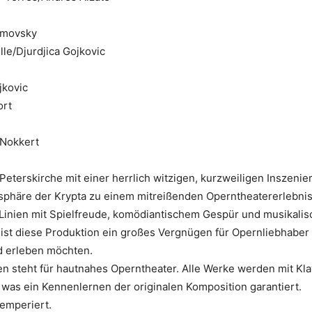
ovsky
djica Gojkovic
ovic
t
 Nokkert
er Peterskirche mit einer herrlich witzigen, kurzweiligen Inszen
sphäre der Krypta zu einem mitreißenden Operntheatererlebnis
inien mit Spielfreude, komödiantischem Gespür und musikalisc
t, ist diese Produktion ein großes Vergnügen für Opernliebhaber 
d erleben möchten.
zen steht für hautnahes Operntheater. Alle Werke werden mit Kl
 was ein Kennenlernen der originalen Komposition garantiert.
temperiert.