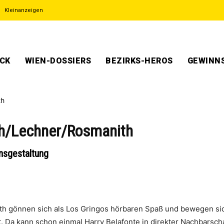
Kleinanzeigen
ECK
WIEN-DOSSIERS
BEZIRKS-HEROS
GEWINNS
h/Lechner/Rosmanith
ensgestaltung
th gönnen sich als Los Gringos hörbaren Spaß und bewegen sich
t. Da kann schon einmal Harry Belafonte in direkter Nachbarsch