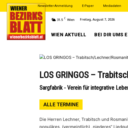
Newsletter-Anmeldung
E-Paper
Mediadaten
C
Freitag, August 7, 2026
31.5
Wien
WIEN AKTUELL
BEI DIR UMS 
LOS GRINGOS – Trabitsc
Sargfabrik - Verein für integrative Leb
ALLE TERMINE
Die Herren Lechner, Trabitsch und Rosmani
populäres, (vermeintlich) „niederes“ Liedgu