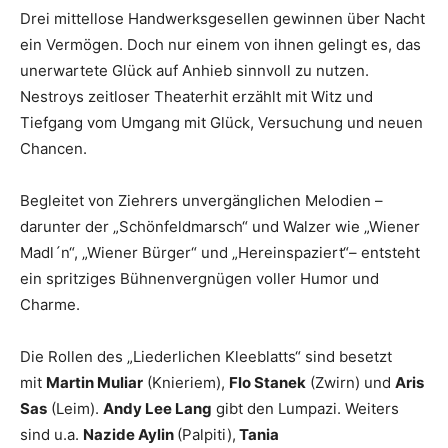
Drei mittellose Handwerksgesellen gewinnen über Nacht
ein Vermögen. Doch nur einem von ihnen gelingt es, das
unerwartete Glück auf Anhieb sinnvoll zu nutzen.
Nestroys zeitloser Theaterhit erzählt mit Witz und
Tiefgang vom Umgang mit Glück, Versuchung und neuen
Chancen.
Begleitet von Ziehrers unvergänglichen Melodien –
darunter der „Schönfeldmarsch“ und Walzer wie „Wiener
Madl´n“, „Wiener Bürger“ und „Hereinspaziert“– entsteht
ein spritziges Bühnenvergnügen voller Humor und
Charme.
Die Rollen des „Liederlichen Kleeblatts“ sind besetzt
mit
Martin Muliar
(Knieriem),
Flo Stanek
(Zwirn) und
Aris
Sas
(Leim).
Andy Lee Lang
gibt den Lumpazi. Weiters
sind u.a.
Nazide Aylin
(Palpiti),
Tania