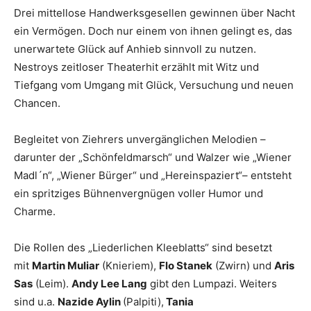
Drei mittellose Handwerksgesellen gewinnen über Nacht
ein Vermögen. Doch nur einem von ihnen gelingt es, das
unerwartete Glück auf Anhieb sinnvoll zu nutzen.
Nestroys zeitloser Theaterhit erzählt mit Witz und
Tiefgang vom Umgang mit Glück, Versuchung und neuen
Chancen.
Begleitet von Ziehrers unvergänglichen Melodien –
darunter der „Schönfeldmarsch“ und Walzer wie „Wiener
Madl´n“, „Wiener Bürger“ und „Hereinspaziert“– entsteht
ein spritziges Bühnenvergnügen voller Humor und
Charme.
Die Rollen des „Liederlichen Kleeblatts“ sind besetzt
mit
Martin Muliar
(Knieriem),
Flo Stanek
(Zwirn) und
Aris
Sas
(Leim).
Andy Lee Lang
gibt den Lumpazi. Weiters
sind u.a.
Nazide Aylin
(Palpiti),
Tania