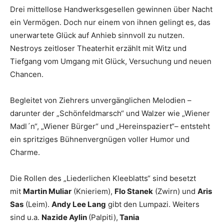
Drei mittellose Handwerksgesellen gewinnen über Nacht
ein Vermögen. Doch nur einem von ihnen gelingt es, das
unerwartete Glück auf Anhieb sinnvoll zu nutzen.
Nestroys zeitloser Theaterhit erzählt mit Witz und
Tiefgang vom Umgang mit Glück, Versuchung und neuen
Chancen.
Begleitet von Ziehrers unvergänglichen Melodien –
darunter der „Schönfeldmarsch“ und Walzer wie „Wiener
Madl´n“, „Wiener Bürger“ und „Hereinspaziert“– entsteht
ein spritziges Bühnenvergnügen voller Humor und
Charme.
Die Rollen des „Liederlichen Kleeblatts“ sind besetzt
mit
Martin Muliar
(Knieriem),
Flo Stanek
(Zwirn) und
Aris
Sas
(Leim).
Andy Lee Lang
gibt den Lumpazi. Weiters
sind u.a.
Nazide Aylin
(Palpiti),
Tania