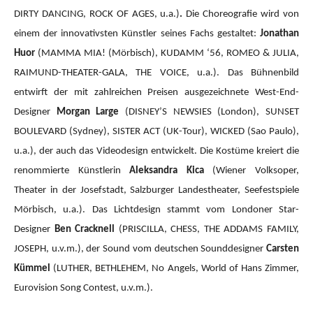
DIRTY DANCING, ROCK OF AGES, u.a.)
.
Die Choreografie wird von
einem der innovativsten Künstler seines Fachs gestaltet:
Jonathan
Huor
(MAMMA MIA!
(Mörbisch), KUDAMM ‘56, ROMEO & JULIA,
RAIMUND-THEATER-GALA, THE VOICE, u.a.).
Das Bühnenbild
entwirft der mit zahlreichen Preisen ausgezeichnete West-End-
Designer
Morgan Large
(DISNEY’S NEWSIES (London), SUNSET
BOULEVARD (Sydney), SISTER ACT (UK-Tour), WICKED (Sao Paulo),
u.a.), der auch das Videodesign entwickelt. Die Kostüme kreiert die
renommierte Künstlerin
Aleksandra Kica
(Wiener Volksoper,
Theater in der Josefstadt, Salzburger Landestheater, Seefestspiele
Mörbisch, u.a.). Das Lichtdesign stammt vom Londoner Star-
Designer
Ben Cracknell
(PRISCILLA, CHESS, THE ADDAMS FAMILY,
JOSEPH, u.v.m.), der Sound vom deutschen Sounddesigner
Carsten
Kümmel
(LUTHER, BETHLEHEM, No Angels, World of Hans Zimmer,
Eurovision Song Contest, u.v.m.).