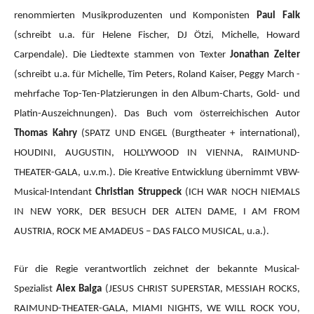
renommierten Musikproduzenten und Komponisten
Paul Falk
(schreibt u.a. für Helene Fischer, DJ Ötzi, Michelle, Howard
Carpendale). Die Liedtexte stammen von Texter
Jonathan Zelter
(schreibt u.a. für Michelle, Tim Peters, Roland Kaiser, Peggy March -
mehrfache Top-Ten-Platzierungen in den Album-Charts, Gold- und
Platin-Auszeichnungen). Das Buch vom österreichischen Autor
Thomas Kahry
(SPATZ UND ENGEL (Burgtheater + international),
HOUDINI, AUGUSTIN, HOLLYWOOD IN VIENNA, RAIMUND-
THEATER-GALA, u.v.m.).
Die Kreative Entwicklung übernimmt VBW-
Musical-Intendant
Christian Struppeck
(ICH WAR NOCH NIEMALS
IN NEW YORK, DER BESUCH DER ALTEN DAME, I AM FROM
AUSTRIA, ROCK ME AMADEUS – DAS FALCO MUSICAL, u.a.).
Für die Regie verantwortlich zeichnet der bekannte Musical-
Spezialist
Alex Balga
(JESUS CHRIST SUPERSTAR, MESSIAH ROCKS,
RAIMUND-THEATER-GALA, MIAMI NIGHTS, WE WILL ROCK YOU,