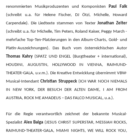
renommierten Musikproduzenten und Komponisten
Paul Falk
(schreibt u.a. für Helene Fischer, DJ Ötzi, Michelle, Howard
Carpendale). Die Liedtexte stammen von Texter
Jonathan Zelter
(schreibt u.a. für Michelle, Tim Peters, Roland Kaiser, Peggy March -
mehrfache Top-Ten-Platzierungen in den Album-Charts, Gold- und
Platin-Auszeichnungen). Das Buch vom österreichischen Autor
Thomas Kahry
(SPATZ UND ENGEL (Burgtheater + international),
HOUDINI, AUGUSTIN, HOLLYWOOD IN VIENNA, RAIMUND-
THEATER-GALA, u.v.m.).
Die Kreative Entwicklung übernimmt VBW-
Musical-Intendant
Christian Struppeck
(ICH WAR NOCH NIEMALS
IN NEW YORK, DER BESUCH DER ALTEN DAME, I AM FROM
AUSTRIA, ROCK ME AMADEUS – DAS FALCO MUSICAL, u.a.).
Für die Regie verantwortlich zeichnet der bekannte Musical-
Spezialist
Alex Balga
(JESUS CHRIST SUPERSTAR, MESSIAH ROCKS,
RAIMUND-THEATER-GALA, MIAMI NIGHTS, WE WILL ROCK YOU,