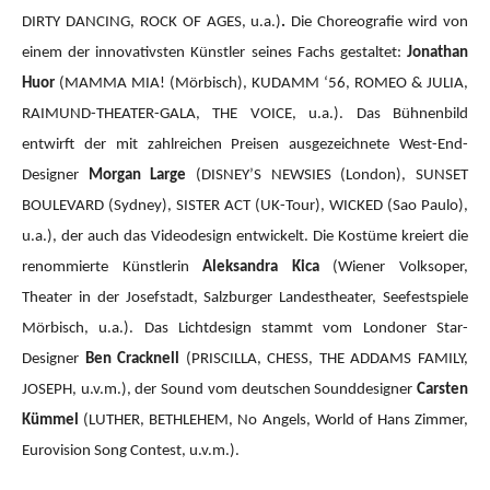
DIRTY DANCING, ROCK OF AGES, u.a.)
.
Die Choreografie wird von
einem der innovativsten Künstler seines Fachs gestaltet:
Jonathan
Huor
(MAMMA MIA!
(Mörbisch), KUDAMM ‘56, ROMEO & JULIA,
RAIMUND-THEATER-GALA, THE VOICE, u.a.).
Das Bühnenbild
entwirft der mit zahlreichen Preisen ausgezeichnete West-End-
Designer
Morgan Large
(DISNEY’S NEWSIES (London), SUNSET
BOULEVARD (Sydney), SISTER ACT (UK-Tour), WICKED (Sao Paulo),
u.a.), der auch das Videodesign entwickelt. Die Kostüme kreiert die
renommierte Künstlerin
Aleksandra Kica
(Wiener Volksoper,
Theater in der Josefstadt, Salzburger Landestheater, Seefestspiele
Mörbisch, u.a.). Das Lichtdesign stammt vom Londoner Star-
Designer
Ben Cracknell
(PRISCILLA, CHESS, THE ADDAMS FAMILY,
JOSEPH, u.v.m.), der Sound vom deutschen Sounddesigner
Carsten
Kümmel
(LUTHER, BETHLEHEM, No Angels, World of Hans Zimmer,
Eurovision Song Contest, u.v.m.).