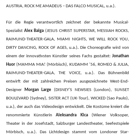
AUSTRIA, ROCK ME AMADEUS – DAS FALCO MUSICAL, u.a.).
Für die Regie verantwortlich zeichnet der bekannte Musical-
Spezialist
Alex Balga
(JESUS CHRIST SUPERSTAR, MESSIAH ROCKS,
RAIMUND-THEATER-GALA, MIAMI NIGHTS, WE WILL ROCK YOU,
DIRTY DANCING, ROCK OF AGES, u.a.)
.
Die Choreografie wird von
einem der innovativsten Künstler seines Fachs gestaltet:
Jonathan
Huor
(MAMMA MIA!
(Mörbisch), KUDAMM ‘56, ROMEO & JULIA,
RAIMUND-THEATER-GALA, THE VOICE, u.a.).
Das Bühnenbild
entwirft der mit zahlreichen Preisen ausgezeichnete West-End-
Designer
Morgan Large
(DISNEY’S NEWSIES (London), SUNSET
BOULEVARD (Sydney), SISTER ACT (UK-Tour), WICKED (Sao Paulo),
u.a.), der auch das Videodesign entwickelt. Die Kostüme kreiert die
renommierte Künstlerin
Aleksandra Kica
(Wiener Volksoper,
Theater in der Josefstadt, Salzburger Landestheater, Seefestspiele
Mörbisch, u.a.). Das Lichtdesign stammt vom Londoner Star-