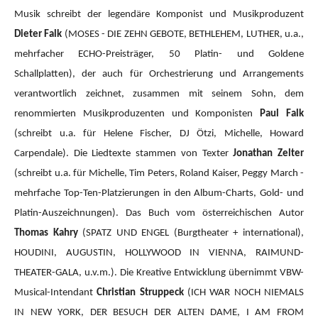
Musik schreibt der legendäre Komponist und Musikproduzent
Dieter Falk
(MOSES - DIE ZEHN GEBOTE, BETHLEHEM, LUTHER, u.a.,
mehrfacher ECHO-Preisträger, 50 Platin- und Goldene
Schallplatten), der auch für Orchestrierung und Arrangements
verantwortlich zeichnet, zusammen mit seinem Sohn, dem
renommierten Musikproduzenten und Komponisten
Paul Falk
(schreibt u.a. für Helene Fischer, DJ Ötzi, Michelle, Howard
Carpendale). Die Liedtexte stammen von Texter
Jonathan Zelter
(schreibt u.a. für Michelle, Tim Peters, Roland Kaiser, Peggy March -
mehrfache Top-Ten-Platzierungen in den Album-Charts, Gold- und
Platin-Auszeichnungen). Das Buch vom österreichischen Autor
Thomas Kahry
(SPATZ UND ENGEL (Burgtheater + international),
HOUDINI, AUGUSTIN, HOLLYWOOD IN VIENNA, RAIMUND-
THEATER-GALA, u.v.m.).
Die Kreative Entwicklung übernimmt VBW-
Musical-Intendant
Christian Struppeck
(ICH WAR NOCH NIEMALS
IN NEW YORK, DER BESUCH DER ALTEN DAME, I AM FROM