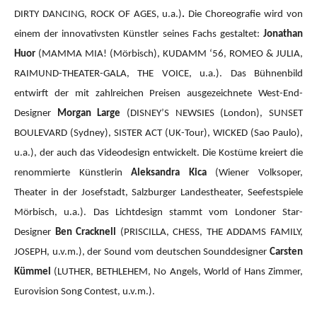
DIRTY DANCING, ROCK OF AGES, u.a.)
.
Die Choreografie wird von
einem der innovativsten Künstler seines Fachs gestaltet:
Jonathan
Huor
(MAMMA MIA!
(Mörbisch), KUDAMM ‘56, ROMEO & JULIA,
RAIMUND-THEATER-GALA, THE VOICE, u.a.).
Das Bühnenbild
entwirft der mit zahlreichen Preisen ausgezeichnete West-End-
Designer
Morgan Large
(DISNEY’S NEWSIES (London), SUNSET
BOULEVARD (Sydney), SISTER ACT (UK-Tour), WICKED (Sao Paulo),
u.a.), der auch das Videodesign entwickelt. Die Kostüme kreiert die
renommierte Künstlerin
Aleksandra Kica
(Wiener Volksoper,
Theater in der Josefstadt, Salzburger Landestheater, Seefestspiele
Mörbisch, u.a.). Das Lichtdesign stammt vom Londoner Star-
Designer
Ben Cracknell
(PRISCILLA, CHESS, THE ADDAMS FAMILY,
JOSEPH, u.v.m.), der Sound vom deutschen Sounddesigner
Carsten
Kümmel
(LUTHER, BETHLEHEM, No Angels, World of Hans Zimmer,
Eurovision Song Contest, u.v.m.).