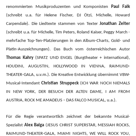
renommierten Musikproduzenten und Komponisten
Paul Falk
(schreibt u.a. für Helene Fischer, DJ Ötzi, Michelle, Howard
Carpendale). Die Liedtexte stammen von Texter
Jonathan Zelter
(schreibt u.a. für Michelle, Tim Peters, Roland Kaiser, Peggy March -
mehrfache Top-Ten-Platzierungen in den Album-Charts, Gold- und
Platin-Auszeichnungen). Das Buch vom österreichischen Autor
Thomas Kahry
(SPATZ UND ENGEL (Burgtheater + international),
HOUDINI, AUGUSTIN, HOLLYWOOD IN VIENNA, RAIMUND-
THEATER-GALA, u.v.m.).
Die Kreative Entwicklung übernimmt VBW-
Musical-Intendant
Christian Struppeck
(ICH WAR NOCH NIEMALS
IN NEW YORK, DER BESUCH DER ALTEN DAME, I AM FROM
AUSTRIA, ROCK ME AMADEUS – DAS FALCO MUSICAL, u.a.).
Für die Regie verantwortlich zeichnet der bekannte Musical-
Spezialist
Alex Balga
(JESUS CHRIST SUPERSTAR, MESSIAH ROCKS,
RAIMUND-THEATER-GALA, MIAMI NIGHTS, WE WILL ROCK YOU,