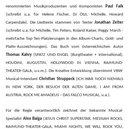
renommierten Musikproduzenten und Komponisten
Paul Falk
(schreibt u.a. für Helene Fischer, DJ Ötzi, Michelle, Howard
Carpendale). Die Liedtexte stammen von Texter
Jonathan Zelter
(schreibt u.a. für Michelle, Tim Peters, Roland Kaiser, Peggy March -
mehrfache Top-Ten-Platzierungen in den Album-Charts, Gold- und
Platin-Auszeichnungen). Das Buch vom österreichischen Autor
Thomas Kahry
(SPATZ UND ENGEL (Burgtheater + international),
HOUDINI, AUGUSTIN, HOLLYWOOD IN VIENNA, RAIMUND-
THEATER-GALA, u.v.m.).
Die Kreative Entwicklung übernimmt VBW-
Musical-Intendant
Christian Struppeck
(ICH WAR NOCH NIEMALS
IN NEW YORK, DER BESUCH DER ALTEN DAME, I AM FROM
AUSTRIA, ROCK ME AMADEUS – DAS FALCO MUSICAL, u.a.).
Für die Regie verantwortlich zeichnet der bekannte Musical-
Spezialist
Alex Balga
(JESUS CHRIST SUPERSTAR, MESSIAH ROCKS,
RAIMUND-THEATER-GALA, MIAMI NIGHTS, WE WILL ROCK YOU,