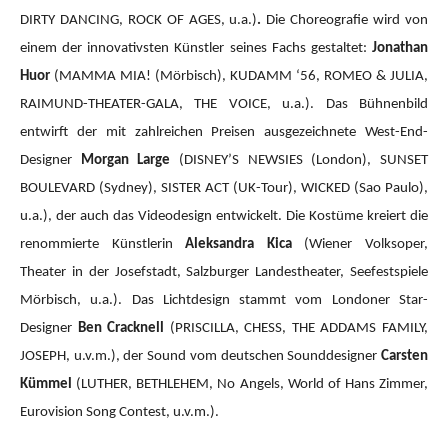
DIRTY DANCING, ROCK OF AGES, u.a.)
.
Die Choreografie wird von
einem der innovativsten Künstler seines Fachs gestaltet:
Jonathan
Huor
(MAMMA MIA!
(Mörbisch), KUDAMM ‘56, ROMEO & JULIA,
RAIMUND-THEATER-GALA, THE VOICE, u.a.).
Das Bühnenbild
entwirft der mit zahlreichen Preisen ausgezeichnete West-End-
Designer
Morgan Large
(DISNEY’S NEWSIES (London), SUNSET
BOULEVARD (Sydney), SISTER ACT (UK-Tour), WICKED (Sao Paulo),
u.a.), der auch das Videodesign entwickelt. Die Kostüme kreiert die
renommierte Künstlerin
Aleksandra Kica
(Wiener Volksoper,
Theater in der Josefstadt, Salzburger Landestheater, Seefestspiele
Mörbisch, u.a.). Das Lichtdesign stammt vom Londoner Star-
Designer
Ben Cracknell
(PRISCILLA, CHESS, THE ADDAMS FAMILY,
JOSEPH, u.v.m.), der Sound vom deutschen Sounddesigner
Carsten
Kümmel
(LUTHER, BETHLEHEM, No Angels, World of Hans Zimmer,
Eurovision Song Contest, u.v.m.).