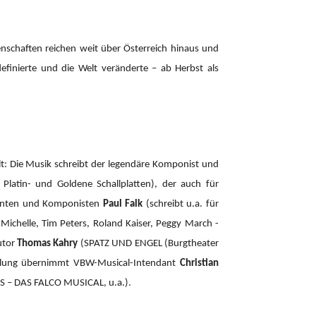
enschaften reichen weit über Österreich hinaus und
definierte und die Welt veränderte – ab Herbst als
: Die Musik schreibt der legendäre Komponist und
atin- und Goldene Schallplatten), der auch für
zenten und Komponisten
Paul Falk
(schreibt u.a. für
r Michelle, Tim Peters, Roland Kaiser, Peggy March -
utor
Thomas Kahry
(SPATZ UND ENGEL (Burgtheater
cklung übernimmt VBW-Musical-Intendant
Christian
– DAS FALCO MUSICAL, u.a.).