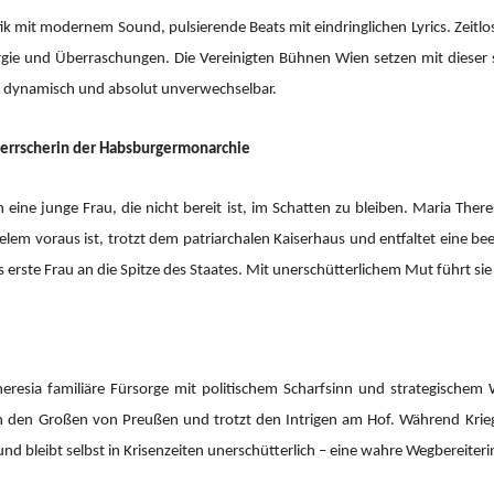
mit modernem Sound, pulsierende Beats mit eindringlichen Lyrics. Zeitlos
ergie und Überraschungen. Die Vereinigten Bühnen Wien setzen mit dieser 
, dynamisch und absolut unverwechselbar.
 Herrscherin der Habsburgermonarchie
eine junge Frau, die nicht bereit ist, im Schatten zu bleiben. Maria Ther
 vielem voraus ist, trotzt dem patriarchalen Kaiserhaus und entfaltet eine 
s erste Frau an die Spitze des Staates. Mit unerschütterlichem Mut führt si
resia familiäre Fürsorge mit politischem Scharfsinn und strategischem 
ich den Großen von Preußen und trotzt den Intrigen am Hof. Während Krie
 und bleibt selbst in Krisenzeiten unerschütterlich – eine wahre Wegbereiteri