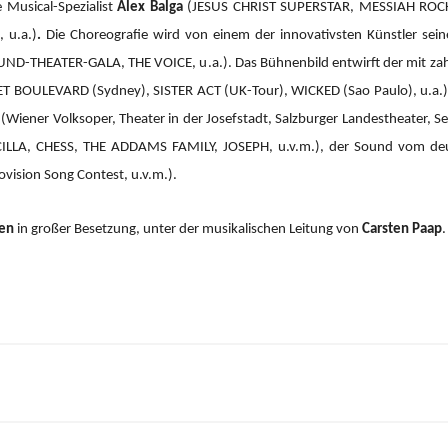
 Musical-Spezialist
Alex Balga
(JESUS CHRIST SUPERSTAR, MESSIAH RO
 u.a.)
.
Die Choreografie wird von einem der innovativsten Künstler sein
ND-THEATER-GALA, THE VOICE, u.a.).
Das Bühnenbild entwirft der mit za
 BOULEVARD (Sydney), SISTER ACT (UK-Tour), WICKED (Sao Paulo), u.a.), 
(Wiener Volksoper, Theater in der Josefstadt, Salzburger Landestheater, Se
CILLA, CHESS, THE ADDAMS FAMILY, JOSEPH, u.v.m.), der Sound vom d
ision Song Contest, u.v.m.).
ien
in großer Besetzung, unter der musikalischen Leitung von
Carsten Paap
.