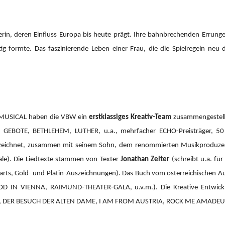
erin, deren Einfluss Europa bis heute prägt. Ihre bahnbrechenden Errung
tig formte. Das faszinierende Leben einer Frau, die die Spielregeln neu 
 MUSICAL haben die VBW ein
erstklassiges Kreativ-Team
zusammengestellt
GEBOTE, BETHLEHEM, LUTHER, u.a., mehrfacher ECHO-Preisträger, 50 Pl
h zeichnet, zusammen mit seinem Sohn, dem renommierten Musikprodu
ale). Die Liedtexte stammen von Texter
Jonathan Zelter
(schreibt u.a. fü
rts, Gold- und Platin-Auszeichnungen). Das Buch vom österreichischen A
OOD IN VIENNA, RAIMUND-THEATER-GALA, u.v.m.).
Die Kreative Entwi
 DER BESUCH DER ALTEN DAME, I AM FROM AUSTRIA, ROCK ME AMADEUS 