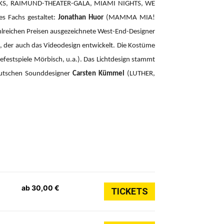
CKS, RAIMUND-THEATER-GALA, MIAMI NIGHTS, WE
es Fachs gestaltet:
Jonathan Huor
(MAMMA MIA!
hlreichen Preisen ausgezeichnete West-End-Designer
der auch das Videodesign entwickelt. Die Kostüme
efestspiele Mörbisch, u.a.). Das Lichtdesign stammt
eutschen Sounddesigner
Carsten Kümmel
(LUTHER,
ab 30,00 €
TICKETS