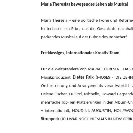
Maria Theresias bewegendes Leben als Musical
Maria Theresia – eine politische Ikone und Reform
hinterlassen ein Erbe, das die Geschichte nachhal
packendes Musical auf der Bühne des Ronacher!
Erstklassiges, internationales Kreativ-Team
Für die Weltpremiere von MARIA THERESIA – DAS
Musikproduzent
Dieter Falk
(MOSES - DIE ZEHN 
Orchestrierung und Arrangements verantwortlic
Helene Fischer, DJ Ötzi, Michelle, Howard Carpend
mehrfache Top-Ten-Platzierungen in den Album-Cha
+ international), HOUDINI, AUGUSTIN, HOLLYW
Struppeck
(ICH WAR NOCH NIEMALS IN NEW YORK,