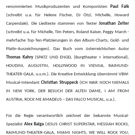
renommierten Musikproduzenten und Komponisten
Paul Falk
(schreibt u.a. für Helene Fischer, DJ Ötzi, Michelle, Howard
Carpendale). Die Liedtexte stammen von Texter
Jonathan Zelter
(schreibt u.a. für Michelle, Tim Peters, Roland Kaiser, Peggy March -
mehrfache Top-Ten-Platzierungen in den Album-Charts, Gold- und
Platin-Auszeichnungen). Das Buch vom österreichischen Autor
Thomas Kahry
(SPATZ UND ENGEL (Burgtheater + international),
HOUDINI, AUGUSTIN, HOLLYWOOD IN VIENNA, RAIMUND-
THEATER-GALA, u.v.m.).
Die Kreative Entwicklung übernimmt VBW-
Musical-Intendant
Christian Struppeck
(ICH WAR NOCH NIEMALS
IN NEW YORK, DER BESUCH DER ALTEN DAME, I AM FROM
AUSTRIA, ROCK ME AMADEUS – DAS FALCO MUSICAL, u.a.).
Für die Regie verantwortlich zeichnet der bekannte Musical-
Spezialist
Alex Balga
(JESUS CHRIST SUPERSTAR, MESSIAH ROCKS,
RAIMUND-THEATER-GALA, MIAMI NIGHTS, WE WILL ROCK YOU,