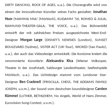
DIRTY DANCING, ROCK OF AGES, u.a.)
.
Die Choreografie wird von
einem der innovativsten Künstler seines Fachs gestaltet:
Jonathan
Huor
(MAMMA MIA!
(Mörbisch), KUDAMM ‘56, ROMEO & JULIA,
RAIMUND-THEATER-GALA, THE VOICE, u.a.).
Das Bühnenbild
entwirft der mit zahlreichen Preisen ausgezeichnete West-End-
Designer
Morgan Large
(DISNEY’S NEWSIES (London), SUNSET
BOULEVARD (Sydney), SISTER ACT (UK-Tour), WICKED (Sao Paulo),
u.a.), der auch das Videodesign entwickelt. Die Kostüme kreiert die
renommierte Künstlerin
Aleksandra Kica
(Wiener Volksoper,
Theater in der Josefstadt, Salzburger Landestheater, Seefestspiele
Mörbisch, u.a.). Das Lichtdesign stammt vom Londoner Star-
Designer
Ben Cracknell
(PRISCILLA, CHESS, THE ADDAMS FAMILY,
JOSEPH, u.v.m.), der Sound vom deutschen Sounddesigner
Carsten
Kümmel
(LUTHER, BETHLEHEM, No Angels, World of Hans Zimmer,
Eurovision Song Contest, u.v.m.).