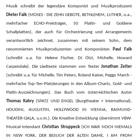
Musik schreibt der legendäre Komponist und Musikproduzent
Dieter Falk
(MOSES - DIE ZEHN GEBOTE, BETHLEHEM, LUTHER, u.a.,
mehrfacher ECHO-Preisträger, 50 Platin- und Goldene
Schallplatten), der auch für Orchestrierung und Arrangements
verantwortlich zeichnet, zusammen mit seinem Sohn, dem
renommierten Musikproduzenten und Komponisten
Paul Falk
(schreibt u.a. für Helene Fischer, DJ Ötzi, Michelle, Howard
Carpendale). Die Liedtexte stammen von Texter
Jonathan Zelter
(schreibt u.a. für Michelle, Tim Peters, Roland Kaiser, Peggy March -
mehrfache Top-Ten-Platzierungen in den Album-Charts, Gold- und
Platin-Auszeichnungen). Das Buch vom österreichischen Autor
Thomas Kahry
(SPATZ UND ENGEL (Burgtheater + international),
HOUDINI, AUGUSTIN, HOLLYWOOD IN VIENNA, RAIMUND-
THEATER-GALA, u.v.m.).
Die Kreative Entwicklung übernimmt VBW-
Musical-Intendant
Christian Struppeck
(ICH WAR NOCH NIEMALS
IN NEW YORK, DER BESUCH DER ALTEN DAME, I AM FROM