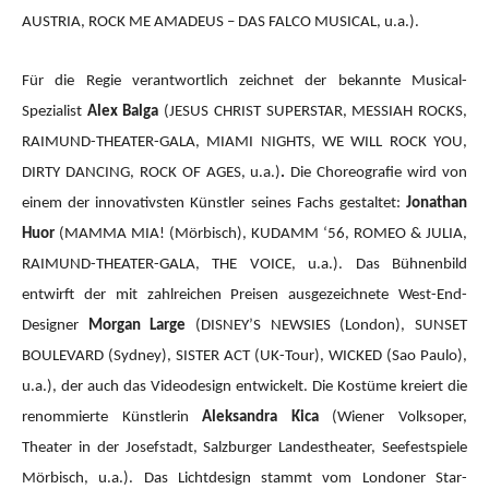
AUSTRIA, ROCK ME AMADEUS – DAS FALCO MUSICAL, u.a.).
Für die Regie verantwortlich zeichnet der bekannte Musical-
Spezialist
Alex Balga
(JESUS CHRIST SUPERSTAR, MESSIAH ROCKS,
RAIMUND-THEATER-GALA, MIAMI NIGHTS, WE WILL ROCK YOU,
DIRTY DANCING, ROCK OF AGES, u.a.)
.
Die Choreografie wird von
einem der innovativsten Künstler seines Fachs gestaltet:
Jonathan
Huor
(MAMMA MIA!
(Mörbisch), KUDAMM ‘56, ROMEO & JULIA,
RAIMUND-THEATER-GALA, THE VOICE, u.a.).
Das Bühnenbild
entwirft der mit zahlreichen Preisen ausgezeichnete West-End-
Designer
Morgan Large
(DISNEY’S NEWSIES (London), SUNSET
BOULEVARD (Sydney), SISTER ACT (UK-Tour), WICKED (Sao Paulo),
u.a.), der auch das Videodesign entwickelt. Die Kostüme kreiert die
renommierte Künstlerin
Aleksandra Kica
(Wiener Volksoper,
Theater in der Josefstadt, Salzburger Landestheater, Seefestspiele
Mörbisch, u.a.). Das Lichtdesign stammt vom Londoner Star-