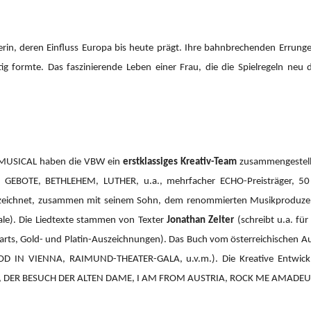
erin, deren Einfluss Europa bis heute prägt. Ihre bahnbrechenden Errung
tig formte. Das faszinierende Leben einer Frau, die die Spielregeln neu 
 MUSICAL haben die VBW ein
erstklassiges Kreativ-Team
zusammengestellt
GEBOTE, BETHLEHEM, LUTHER, u.a., mehrfacher ECHO-Preisträger, 50 Pl
h zeichnet, zusammen mit seinem Sohn, dem renommierten Musikprodu
ale). Die Liedtexte stammen von Texter
Jonathan Zelter
(schreibt u.a. fü
rts, Gold- und Platin-Auszeichnungen). Das Buch vom österreichischen A
OOD IN VIENNA, RAIMUND-THEATER-GALA, u.v.m.).
Die Kreative Entwi
 DER BESUCH DER ALTEN DAME, I AM FROM AUSTRIA, ROCK ME AMADEUS 