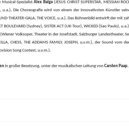
 Musical-Spezialist
Alex Balga
(JESUS CHRIST SUPERSTAR, MESSIAH RO
 u.a.)
.
Die Choreografie wird von einem der innovativsten Künstler sein
ND-THEATER-GALA, THE VOICE, u.a.).
Das Bühnenbild entwirft der mit za
 BOULEVARD (Sydney), SISTER ACT (UK-Tour), WICKED (Sao Paulo), u.a.), 
(Wiener Volksoper, Theater in der Josefstadt, Salzburger Landestheater, Se
CILLA, CHESS, THE ADDAMS FAMILY, JOSEPH, u.v.m.), der Sound vom d
ision Song Contest, u.v.m.).
ien
in großer Besetzung, unter der musikalischen Leitung von
Carsten Paap
.