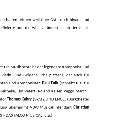
enschaften reichen weit über Österreich hinaus und
definierte und die Welt veränderte – ab Herbst als
: Die Musik schreibt der legendäre Komponist und
atin- und Goldene Schallplatten), der auch für
zenten und Komponisten
Paul Falk
(schreibt u.a. für
r Michelle, Tim Peters, Roland Kaiser, Peggy March -
utor
Thomas Kahry
(SPATZ UND ENGEL (Burgtheater
cklung übernimmt VBW-Musical-Intendant
Christian
– DAS FALCO MUSICAL, u.a.).