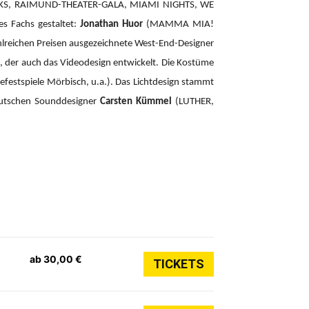
CKS, RAIMUND-THEATER-GALA, MIAMI NIGHTS, WE
es Fachs gestaltet:
Jonathan Huor
(MAMMA MIA!
hlreichen Preisen ausgezeichnete West-End-Designer
der auch das Videodesign entwickelt. Die Kostüme
efestspiele Mörbisch, u.a.). Das Lichtdesign stammt
eutschen Sounddesigner
Carsten Kümmel
(LUTHER,
ab 30,00 €
TICKETS