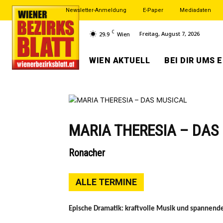
Newsletter-Anmeldung
E-Paper
Mediadaten
C
Freitag, August 7, 2026
29.9
Wien
WIEN AKTUELL
BEI DIR UMS 
MARIA THERESIA – DAS
Ronacher
ALLE TERMINE
Epische Dramatik: kraftvolle Musik und spannende