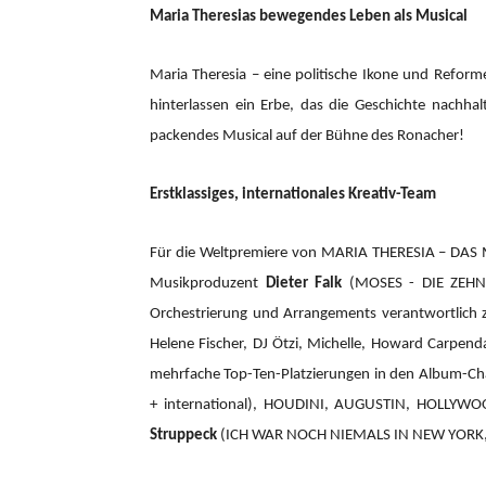
Maria Theresias bewegendes Leben als Musical
Maria Theresia – eine politische Ikone und Reform
hinterlassen ein Erbe, das die Geschichte nachhal
packendes Musical auf der Bühne des Ronacher!
Erstklassiges, internationales Kreativ-Team
Für die Weltpremiere von MARIA THERESIA – DAS
Musikproduzent
Dieter Falk
(MOSES - DIE ZEHN 
Orchestrierung und Arrangements verantwortlic
Helene Fischer, DJ Ötzi, Michelle, Howard Carpend
mehrfache Top-Ten-Platzierungen in den Album-Cha
+ international), HOUDINI, AUGUSTIN, HOLLYW
Struppeck
(ICH WAR NOCH NIEMALS IN NEW YORK,