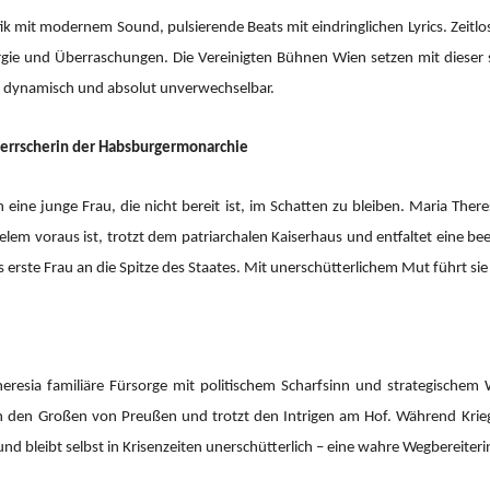
mit modernem Sound, pulsierende Beats mit eindringlichen Lyrics. Zeitlos
ergie und Überraschungen. Die Vereinigten Bühnen Wien setzen mit dieser 
, dynamisch und absolut unverwechselbar.
 Herrscherin der Habsburgermonarchie
eine junge Frau, die nicht bereit ist, im Schatten zu bleiben. Maria Ther
 vielem voraus ist, trotzt dem patriarchalen Kaiserhaus und entfaltet eine 
s erste Frau an die Spitze des Staates. Mit unerschütterlichem Mut führt si
resia familiäre Fürsorge mit politischem Scharfsinn und strategischem 
ich den Großen von Preußen und trotzt den Intrigen am Hof. Während Krie
 und bleibt selbst in Krisenzeiten unerschütterlich – eine wahre Wegbereiteri