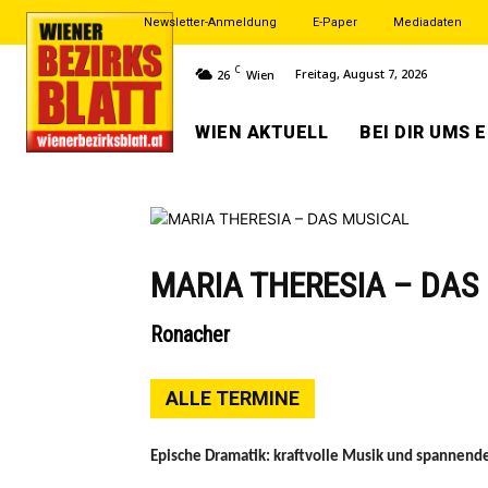
Newsletter-Anmeldung
E-Paper
Mediadaten
C
Freitag, August 7, 2026
26
Wien
WIEN AKTUELL
BEI DIR UMS 
MARIA THERESIA – DAS
Ronacher
ALLE TERMINE
Epische Dramatik: kraftvolle Musik und spannende