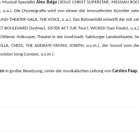
 Musical-Spezialist
Alex Balga
(JESUS CHRIST SUPERSTAR, MESSIAH RO
 u.a.)
.
Die Choreografie wird von einem der innovativsten Künstler sein
ND-THEATER-GALA, THE VOICE, u.a.).
Das Bühnenbild entwirft der mit za
 BOULEVARD (Sydney), SISTER ACT (UK-Tour), WICKED (Sao Paulo), u.a.), 
(Wiener Volksoper, Theater in der Josefstadt, Salzburger Landestheater, Se
CILLA, CHESS, THE ADDAMS FAMILY, JOSEPH, u.v.m.), der Sound vom d
ision Song Contest, u.v.m.).
ien
in großer Besetzung, unter der musikalischen Leitung von
Carsten Paap
.