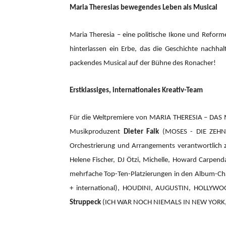
Maria Theresias bewegendes Leben als Musical
Maria Theresia – eine politische Ikone und Reform
hinterlassen ein Erbe, das die Geschichte nachhal
packendes Musical auf der Bühne des Ronacher!
Erstklassiges, internationales Kreativ-Team
Für die Weltpremiere von MARIA THERESIA – DAS
Musikproduzent
Dieter Falk
(MOSES - DIE ZEHN 
Orchestrierung und Arrangements verantwortlic
Helene Fischer, DJ Ötzi, Michelle, Howard Carpend
mehrfache Top-Ten-Platzierungen in den Album-Cha
+ international), HOUDINI, AUGUSTIN, HOLLYW
Struppeck
(ICH WAR NOCH NIEMALS IN NEW YORK,