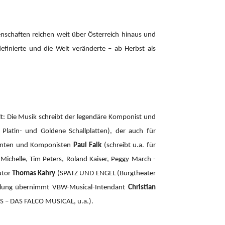
enschaften reichen weit über Österreich hinaus und
definierte und die Welt veränderte – ab Herbst als
: Die Musik schreibt der legendäre Komponist und
atin- und Goldene Schallplatten), der auch für
zenten und Komponisten
Paul Falk
(schreibt u.a. für
r Michelle, Tim Peters, Roland Kaiser, Peggy March -
utor
Thomas Kahry
(SPATZ UND ENGEL (Burgtheater
cklung übernimmt VBW-Musical-Intendant
Christian
– DAS FALCO MUSICAL, u.a.).