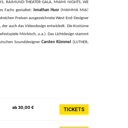
CKS, RAIMUND-THEATER-GALA, MIAMI NIGHTS, WE
es Fachs gestaltet:
Jonathan Huor
(MAMMA MIA!
hlreichen Preisen ausgezeichnete West-End-Designer
der auch das Videodesign entwickelt. Die Kostüme
efestspiele Mörbisch, u.a.). Das Lichtdesign stammt
eutschen Sounddesigner
Carsten Kümmel
(LUTHER,
ab 30,00 €
TICKETS