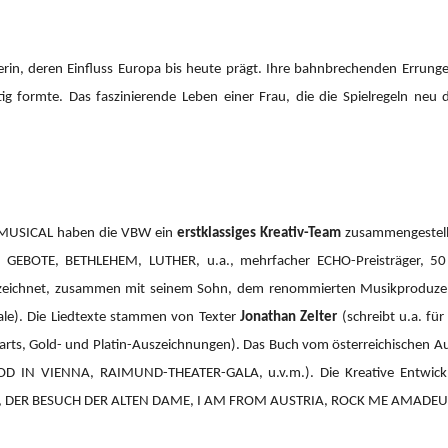
erin, deren Einfluss Europa bis heute prägt. Ihre bahnbrechenden Errung
tig formte. Das faszinierende Leben einer Frau, die die Spielregeln neu 
 MUSICAL haben die VBW ein
erstklassiges Kreativ-Team
zusammengestellt
GEBOTE, BETHLEHEM, LUTHER, u.a., mehrfacher ECHO-Preisträger, 50 Pl
h zeichnet, zusammen mit seinem Sohn, dem renommierten Musikprodu
ale). Die Liedtexte stammen von Texter
Jonathan Zelter
(schreibt u.a. fü
rts, Gold- und Platin-Auszeichnungen). Das Buch vom österreichischen A
OOD IN VIENNA, RAIMUND-THEATER-GALA, u.v.m.).
Die Kreative Entwi
 DER BESUCH DER ALTEN DAME, I AM FROM AUSTRIA, ROCK ME AMADEUS 