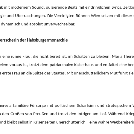
mit modernem Sound, pulsierende Beats mit eindringlichen Lyrics. Zeitlos
ergie und Überraschungen. Die Vereinigten Bühnen Wien setzen mit dieser 
, dynamisch und absolut unverwechselbar.
 Herrscherin der Habsburgermonarchie
eine junge Frau, die nicht bereit ist, im Schatten zu bleiben. Maria Ther
 vielem voraus ist, trotzt dem patriarchalen Kaiserhaus und entfaltet eine 
s erste Frau an die Spitze des Staates. Mit unerschütterlichem Mut führt si
resia familiäre Fürsorge mit politischem Scharfsinn und strategischem 
ich den Großen von Preußen und trotzt den Intrigen am Hof. Während Krie
 und bleibt selbst in Krisenzeiten unerschütterlich – eine wahre Wegbereiteri