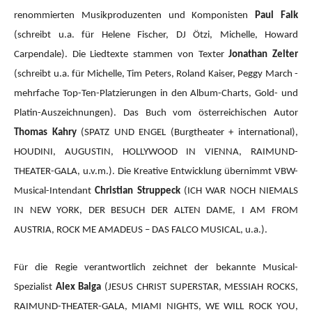
renommierten Musikproduzenten und Komponisten
Paul Falk
(schreibt u.a. für Helene Fischer, DJ Ötzi, Michelle, Howard
Carpendale). Die Liedtexte stammen von Texter
Jonathan Zelter
(schreibt u.a. für Michelle, Tim Peters, Roland Kaiser, Peggy March -
mehrfache Top-Ten-Platzierungen in den Album-Charts, Gold- und
Platin-Auszeichnungen). Das Buch vom österreichischen Autor
Thomas Kahry
(SPATZ UND ENGEL (Burgtheater + international),
HOUDINI, AUGUSTIN, HOLLYWOOD IN VIENNA, RAIMUND-
THEATER-GALA, u.v.m.).
Die Kreative Entwicklung übernimmt VBW-
Musical-Intendant
Christian Struppeck
(ICH WAR NOCH NIEMALS
IN NEW YORK, DER BESUCH DER ALTEN DAME, I AM FROM
AUSTRIA, ROCK ME AMADEUS – DAS FALCO MUSICAL, u.a.).
Für die Regie verantwortlich zeichnet der bekannte Musical-
Spezialist
Alex Balga
(JESUS CHRIST SUPERSTAR, MESSIAH ROCKS,
RAIMUND-THEATER-GALA, MIAMI NIGHTS, WE WILL ROCK YOU,