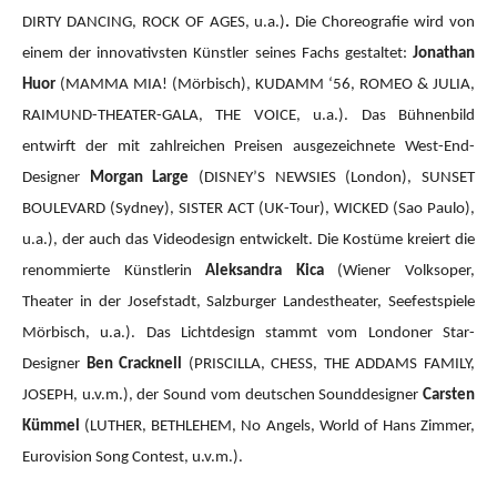
DIRTY DANCING, ROCK OF AGES, u.a.)
.
Die Choreografie wird von
einem der innovativsten Künstler seines Fachs gestaltet:
Jonathan
Huor
(MAMMA MIA!
(Mörbisch), KUDAMM ‘56, ROMEO & JULIA,
RAIMUND-THEATER-GALA, THE VOICE, u.a.).
Das Bühnenbild
entwirft der mit zahlreichen Preisen ausgezeichnete West-End-
Designer
Morgan Large
(DISNEY’S NEWSIES (London), SUNSET
BOULEVARD (Sydney), SISTER ACT (UK-Tour), WICKED (Sao Paulo),
u.a.), der auch das Videodesign entwickelt. Die Kostüme kreiert die
renommierte Künstlerin
Aleksandra Kica
(Wiener Volksoper,
Theater in der Josefstadt, Salzburger Landestheater, Seefestspiele
Mörbisch, u.a.). Das Lichtdesign stammt vom Londoner Star-
Designer
Ben Cracknell
(PRISCILLA, CHESS, THE ADDAMS FAMILY,
JOSEPH, u.v.m.), der Sound vom deutschen Sounddesigner
Carsten
Kümmel
(LUTHER, BETHLEHEM, No Angels, World of Hans Zimmer,
Eurovision Song Contest, u.v.m.).