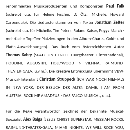
renommierten Musikproduzenten und Komponisten
Paul Falk
(schreibt u.a. für Helene Fischer, DJ Ötzi, Michelle, Howard
Carpendale). Die Liedtexte stammen von Texter
Jonathan Zelter
(schreibt u.a. für Michelle, Tim Peters, Roland Kaiser, Peggy March -
mehrfache Top-Ten-Platzierungen in den Album-Charts, Gold- und
Platin-Auszeichnungen). Das Buch vom österreichischen Autor
Thomas Kahry
(SPATZ UND ENGEL (Burgtheater + international),
HOUDINI, AUGUSTIN, HOLLYWOOD IN VIENNA, RAIMUND-
THEATER-GALA, u.v.m.).
Die Kreative Entwicklung übernimmt VBW-
Musical-Intendant
Christian Struppeck
(ICH WAR NOCH NIEMALS
IN NEW YORK, DER BESUCH DER ALTEN DAME, I AM FROM
AUSTRIA, ROCK ME AMADEUS – DAS FALCO MUSICAL, u.a.).
Für die Regie verantwortlich zeichnet der bekannte Musical-
Spezialist
Alex Balga
(JESUS CHRIST SUPERSTAR, MESSIAH ROCKS,
RAIMUND-THEATER-GALA, MIAMI NIGHTS, WE WILL ROCK YOU,