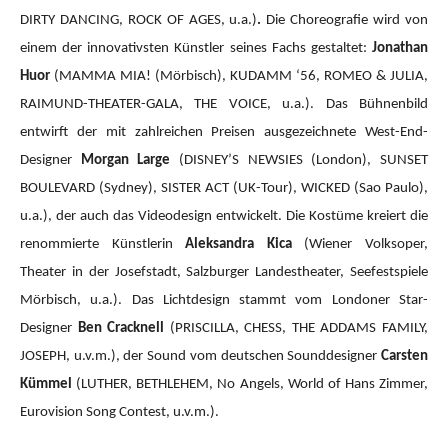
DIRTY DANCING, ROCK OF AGES, u.a.)
.
Die Choreografie wird von
einem der innovativsten Künstler seines Fachs gestaltet:
Jonathan
Huor
(MAMMA MIA!
(Mörbisch), KUDAMM ‘56, ROMEO & JULIA,
RAIMUND-THEATER-GALA, THE VOICE, u.a.).
Das Bühnenbild
entwirft der mit zahlreichen Preisen ausgezeichnete West-End-
Designer
Morgan Large
(DISNEY’S NEWSIES (London), SUNSET
BOULEVARD (Sydney), SISTER ACT (UK-Tour), WICKED (Sao Paulo),
u.a.), der auch das Videodesign entwickelt. Die Kostüme kreiert die
renommierte Künstlerin
Aleksandra Kica
(Wiener Volksoper,
Theater in der Josefstadt, Salzburger Landestheater, Seefestspiele
Mörbisch, u.a.). Das Lichtdesign stammt vom Londoner Star-
Designer
Ben Cracknell
(PRISCILLA, CHESS, THE ADDAMS FAMILY,
JOSEPH, u.v.m.), der Sound vom deutschen Sounddesigner
Carsten
Kümmel
(LUTHER, BETHLEHEM, No Angels, World of Hans Zimmer,
Eurovision Song Contest, u.v.m.).