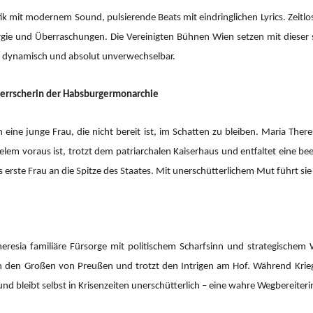
mit modernem Sound, pulsierende Beats mit eindringlichen Lyrics. Zeitlos
ergie und Überraschungen. Die Vereinigten Bühnen Wien setzen mit dieser 
, dynamisch und absolut unverwechselbar.
 Herrscherin der Habsburgermonarchie
eine junge Frau, die nicht bereit ist, im Schatten zu bleiben. Maria Ther
 vielem voraus ist, trotzt dem patriarchalen Kaiserhaus und entfaltet eine 
s erste Frau an die Spitze des Staates. Mit unerschütterlichem Mut führt si
resia familiäre Fürsorge mit politischem Scharfsinn und strategischem 
ich den Großen von Preußen und trotzt den Intrigen am Hof. Während Krie
 und bleibt selbst in Krisenzeiten unerschütterlich – eine wahre Wegbereiteri