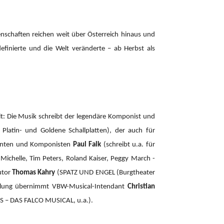
enschaften reichen weit über Österreich hinaus und
definierte und die Welt veränderte – ab Herbst als
: Die Musik schreibt der legendäre Komponist und
atin- und Goldene Schallplatten), der auch für
zenten und Komponisten
Paul Falk
(schreibt u.a. für
r Michelle, Tim Peters, Roland Kaiser, Peggy March -
utor
Thomas Kahry
(SPATZ UND ENGEL (Burgtheater
cklung übernimmt VBW-Musical-Intendant
Christian
– DAS FALCO MUSICAL, u.a.).