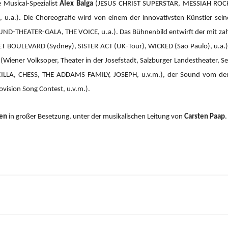
 Musical-Spezialist
Alex Balga
(JESUS CHRIST SUPERSTAR, MESSIAH RO
 u.a.)
.
Die Choreografie wird von einem der innovativsten Künstler sein
ND-THEATER-GALA, THE VOICE, u.a.).
Das Bühnenbild entwirft der mit za
 BOULEVARD (Sydney), SISTER ACT (UK-Tour), WICKED (Sao Paulo), u.a.), 
(Wiener Volksoper, Theater in der Josefstadt, Salzburger Landestheater, Se
CILLA, CHESS, THE ADDAMS FAMILY, JOSEPH, u.v.m.), der Sound vom d
ision Song Contest, u.v.m.).
ien
in großer Besetzung, unter der musikalischen Leitung von
Carsten Paap
.