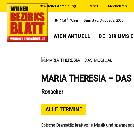
Newsletter-Anmeldung
E-Paper
Mediadaten
C
Samstag, August 8, 2026
24.6
Wien
WIEN AKTUELL
BEI DIR UMS 
MARIA THERESIA – DAS
Ronacher
ALLE TERMINE
Epische Dramatik: kraftvolle Musik und spannende