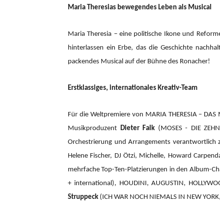
Maria Theresias bewegendes Leben als Musical
Maria Theresia – eine politische Ikone und Reform
hinterlassen ein Erbe, das die Geschichte nachhal
packendes Musical auf der Bühne des Ronacher!
Erstklassiges, internationales Kreativ-Team
Für die Weltpremiere von MARIA THERESIA – DAS
Musikproduzent
Dieter Falk
(MOSES - DIE ZEHN 
Orchestrierung und Arrangements verantwortlic
Helene Fischer, DJ Ötzi, Michelle, Howard Carpend
mehrfache Top-Ten-Platzierungen in den Album-Cha
+ international), HOUDINI, AUGUSTIN, HOLLYW
Struppeck
(ICH WAR NOCH NIEMALS IN NEW YORK,