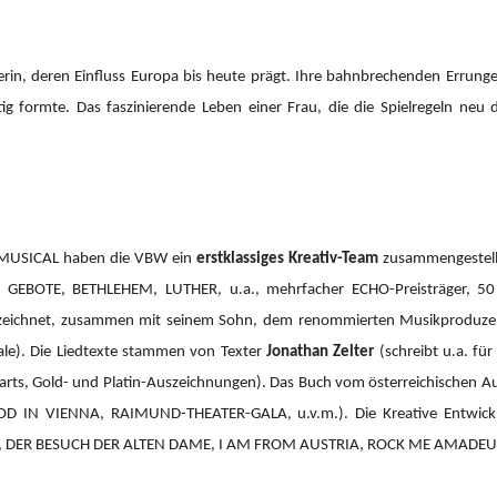
erin, deren Einfluss Europa bis heute prägt. Ihre bahnbrechenden Errung
tig formte. Das faszinierende Leben einer Frau, die die Spielregeln neu 
 MUSICAL haben die VBW ein
erstklassiges Kreativ-Team
zusammengestellt
GEBOTE, BETHLEHEM, LUTHER, u.a., mehrfacher ECHO-Preisträger, 50 Pl
h zeichnet, zusammen mit seinem Sohn, dem renommierten Musikprodu
ale). Die Liedtexte stammen von Texter
Jonathan Zelter
(schreibt u.a. fü
rts, Gold- und Platin-Auszeichnungen). Das Buch vom österreichischen A
OOD IN VIENNA, RAIMUND-THEATER-GALA, u.v.m.).
Die Kreative Entwi
 DER BESUCH DER ALTEN DAME, I AM FROM AUSTRIA, ROCK ME AMADEUS 