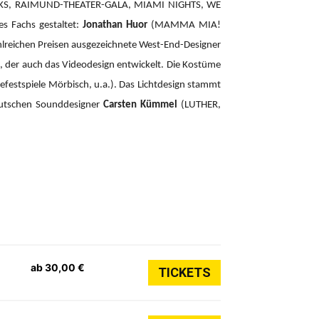
CKS, RAIMUND-THEATER-GALA, MIAMI NIGHTS, WE
es Fachs gestaltet:
Jonathan Huor
(MAMMA MIA!
hlreichen Preisen ausgezeichnete West-End-Designer
der auch das Videodesign entwickelt. Die Kostüme
efestspiele Mörbisch, u.a.). Das Lichtdesign stammt
eutschen Sounddesigner
Carsten Kümmel
(LUTHER,
ab 30,00 €
TICKETS