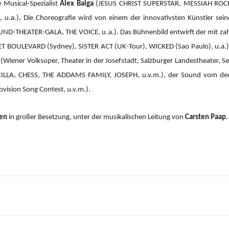
 Musical-Spezialist
Alex Balga
(JESUS CHRIST SUPERSTAR, MESSIAH RO
 u.a.)
.
Die Choreografie wird von einem der innovativsten Künstler sein
ND-THEATER-GALA, THE VOICE, u.a.).
Das Bühnenbild entwirft der mit za
 BOULEVARD (Sydney), SISTER ACT (UK-Tour), WICKED (Sao Paulo), u.a.), 
(Wiener Volksoper, Theater in der Josefstadt, Salzburger Landestheater, Se
CILLA, CHESS, THE ADDAMS FAMILY, JOSEPH, u.v.m.), der Sound vom d
ision Song Contest, u.v.m.).
ien
in großer Besetzung, unter der musikalischen Leitung von
Carsten Paap
.