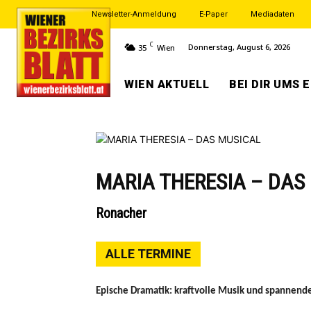
Newsletter-Anmeldung
E-Paper
Mediadaten
C
Donnerstag, August 6, 2026
35
Wien
WIEN AKTUELL
BEI DIR UMS 
MARIA THERESIA – DAS
Ronacher
ALLE TERMINE
Epische Dramatik: kraftvolle Musik und spannende