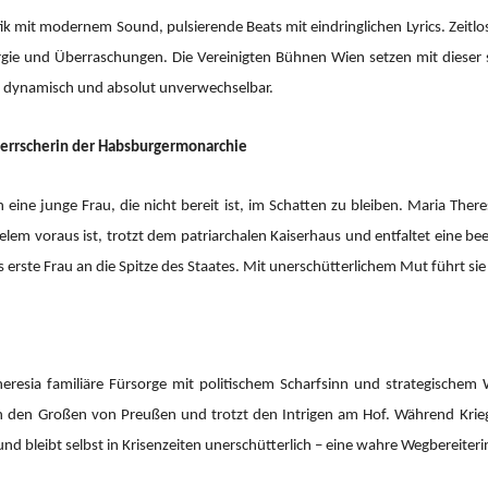
mit modernem Sound, pulsierende Beats mit eindringlichen Lyrics. Zeitlos
ergie und Überraschungen. Die Vereinigten Bühnen Wien setzen mit dieser 
, dynamisch und absolut unverwechselbar.
 Herrscherin der Habsburgermonarchie
eine junge Frau, die nicht bereit ist, im Schatten zu bleiben. Maria Ther
 vielem voraus ist, trotzt dem patriarchalen Kaiserhaus und entfaltet eine 
s erste Frau an die Spitze des Staates. Mit unerschütterlichem Mut führt si
resia familiäre Fürsorge mit politischem Scharfsinn und strategischem 
ich den Großen von Preußen und trotzt den Intrigen am Hof. Während Krie
 und bleibt selbst in Krisenzeiten unerschütterlich – eine wahre Wegbereiteri