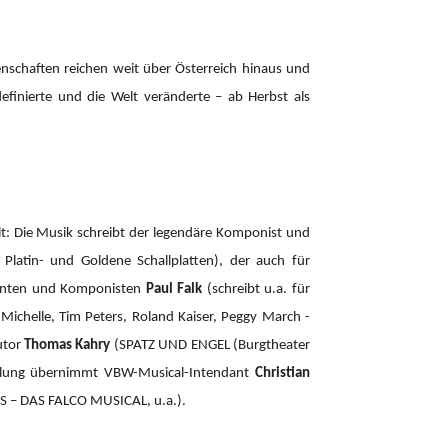
enschaften reichen weit über Österreich hinaus und
definierte und die Welt veränderte – ab Herbst als
: Die Musik schreibt der legendäre Komponist und
atin- und Goldene Schallplatten), der auch für
zenten und Komponisten
Paul Falk
(schreibt u.a. für
r Michelle, Tim Peters, Roland Kaiser, Peggy March -
utor
Thomas Kahry
(SPATZ UND ENGEL (Burgtheater
cklung übernimmt VBW-Musical-Intendant
Christian
– DAS FALCO MUSICAL, u.a.).