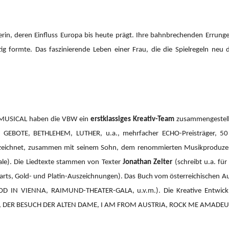
erin, deren Einfluss Europa bis heute prägt. Ihre bahnbrechenden Errung
tig formte. Das faszinierende Leben einer Frau, die die Spielregeln neu 
 MUSICAL haben die VBW ein
erstklassiges Kreativ-Team
zusammengestellt
GEBOTE, BETHLEHEM, LUTHER, u.a., mehrfacher ECHO-Preisträger, 50 Pl
h zeichnet, zusammen mit seinem Sohn, dem renommierten Musikprodu
ale). Die Liedtexte stammen von Texter
Jonathan Zelter
(schreibt u.a. fü
rts, Gold- und Platin-Auszeichnungen). Das Buch vom österreichischen A
OOD IN VIENNA, RAIMUND-THEATER-GALA, u.v.m.).
Die Kreative Entwi
 DER BESUCH DER ALTEN DAME, I AM FROM AUSTRIA, ROCK ME AMADEUS 