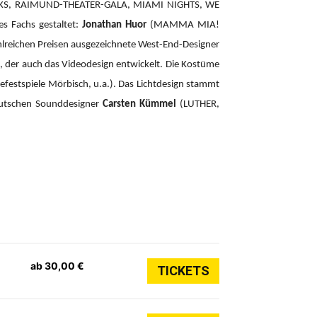
CKS, RAIMUND-THEATER-GALA, MIAMI NIGHTS, WE
es Fachs gestaltet:
Jonathan Huor
(MAMMA MIA!
hlreichen Preisen ausgezeichnete West-End-Designer
der auch das Videodesign entwickelt. Die Kostüme
efestspiele Mörbisch, u.a.). Das Lichtdesign stammt
eutschen Sounddesigner
Carsten Kümmel
(LUTHER,
ab 30,00 €
TICKETS