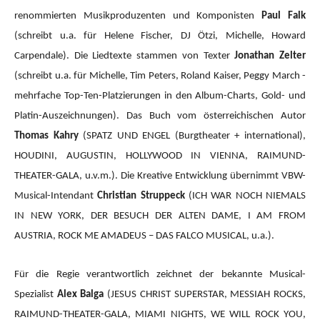
renommierten Musikproduzenten und Komponisten
Paul Falk
(schreibt u.a. für Helene Fischer, DJ Ötzi, Michelle, Howard
Carpendale). Die Liedtexte stammen von Texter
Jonathan Zelter
(schreibt u.a. für Michelle, Tim Peters, Roland Kaiser, Peggy March -
mehrfache Top-Ten-Platzierungen in den Album-Charts, Gold- und
Platin-Auszeichnungen). Das Buch vom österreichischen Autor
Thomas Kahry
(SPATZ UND ENGEL (Burgtheater + international),
HOUDINI, AUGUSTIN, HOLLYWOOD IN VIENNA, RAIMUND-
THEATER-GALA, u.v.m.).
Die Kreative Entwicklung übernimmt VBW-
Musical-Intendant
Christian Struppeck
(ICH WAR NOCH NIEMALS
IN NEW YORK, DER BESUCH DER ALTEN DAME, I AM FROM
AUSTRIA, ROCK ME AMADEUS – DAS FALCO MUSICAL, u.a.).
Für die Regie verantwortlich zeichnet der bekannte Musical-
Spezialist
Alex Balga
(JESUS CHRIST SUPERSTAR, MESSIAH ROCKS,
RAIMUND-THEATER-GALA, MIAMI NIGHTS, WE WILL ROCK YOU,