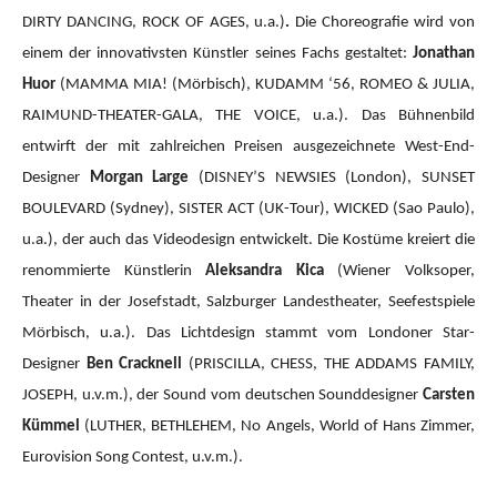
DIRTY DANCING, ROCK OF AGES, u.a.)
.
Die Choreografie wird von
einem der innovativsten Künstler seines Fachs gestaltet:
Jonathan
Huor
(MAMMA MIA!
(Mörbisch), KUDAMM ‘56, ROMEO & JULIA,
RAIMUND-THEATER-GALA, THE VOICE, u.a.).
Das Bühnenbild
entwirft der mit zahlreichen Preisen ausgezeichnete West-End-
Designer
Morgan Large
(DISNEY’S NEWSIES (London), SUNSET
BOULEVARD (Sydney), SISTER ACT (UK-Tour), WICKED (Sao Paulo),
u.a.), der auch das Videodesign entwickelt. Die Kostüme kreiert die
renommierte Künstlerin
Aleksandra Kica
(Wiener Volksoper,
Theater in der Josefstadt, Salzburger Landestheater, Seefestspiele
Mörbisch, u.a.). Das Lichtdesign stammt vom Londoner Star-
Designer
Ben Cracknell
(PRISCILLA, CHESS, THE ADDAMS FAMILY,
JOSEPH, u.v.m.), der Sound vom deutschen Sounddesigner
Carsten
Kümmel
(LUTHER, BETHLEHEM, No Angels, World of Hans Zimmer,
Eurovision Song Contest, u.v.m.).