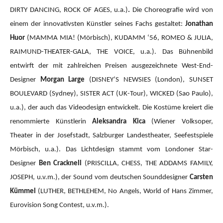
DIRTY DANCING, ROCK OF AGES, u.a.)
.
Die Choreografie wird von
einem der innovativsten Künstler seines Fachs gestaltet:
Jonathan
Huor
(MAMMA MIA!
(Mörbisch), KUDAMM ‘56, ROMEO & JULIA,
RAIMUND-THEATER-GALA, THE VOICE, u.a.).
Das Bühnenbild
entwirft der mit zahlreichen Preisen ausgezeichnete West-End-
Designer
Morgan Large
(DISNEY’S NEWSIES (London), SUNSET
BOULEVARD (Sydney), SISTER ACT (UK-Tour), WICKED (Sao Paulo),
u.a.), der auch das Videodesign entwickelt. Die Kostüme kreiert die
renommierte Künstlerin
Aleksandra Kica
(Wiener Volksoper,
Theater in der Josefstadt, Salzburger Landestheater, Seefestspiele
Mörbisch, u.a.). Das Lichtdesign stammt vom Londoner Star-
Designer
Ben Cracknell
(PRISCILLA, CHESS, THE ADDAMS FAMILY,
JOSEPH, u.v.m.), der Sound vom deutschen Sounddesigner
Carsten
Kümmel
(LUTHER, BETHLEHEM, No Angels, World of Hans Zimmer,
Eurovision Song Contest, u.v.m.).