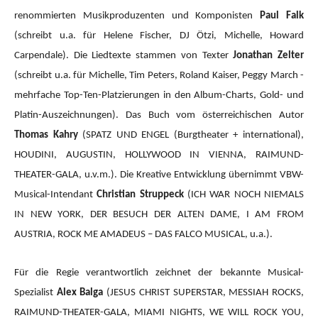
renommierten Musikproduzenten und Komponisten
Paul Falk
(schreibt u.a. für Helene Fischer, DJ Ötzi, Michelle, Howard
Carpendale). Die Liedtexte stammen von Texter
Jonathan Zelter
(schreibt u.a. für Michelle, Tim Peters, Roland Kaiser, Peggy March -
mehrfache Top-Ten-Platzierungen in den Album-Charts, Gold- und
Platin-Auszeichnungen). Das Buch vom österreichischen Autor
Thomas Kahry
(SPATZ UND ENGEL (Burgtheater + international),
HOUDINI, AUGUSTIN, HOLLYWOOD IN VIENNA, RAIMUND-
THEATER-GALA, u.v.m.).
Die Kreative Entwicklung übernimmt VBW-
Musical-Intendant
Christian Struppeck
(ICH WAR NOCH NIEMALS
IN NEW YORK, DER BESUCH DER ALTEN DAME, I AM FROM
AUSTRIA, ROCK ME AMADEUS – DAS FALCO MUSICAL, u.a.).
Für die Regie verantwortlich zeichnet der bekannte Musical-
Spezialist
Alex Balga
(JESUS CHRIST SUPERSTAR, MESSIAH ROCKS,
RAIMUND-THEATER-GALA, MIAMI NIGHTS, WE WILL ROCK YOU,