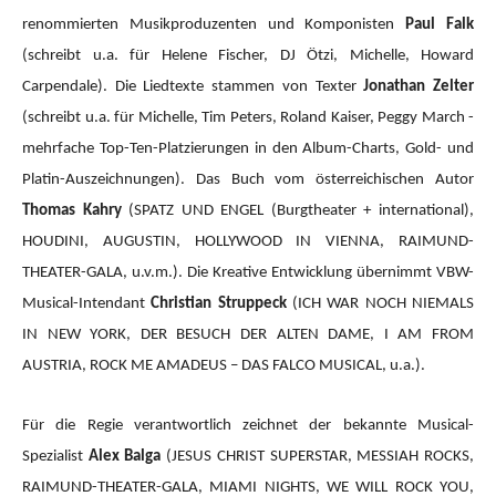
renommierten Musikproduzenten und Komponisten
Paul Falk
(schreibt u.a. für Helene Fischer, DJ Ötzi, Michelle, Howard
Carpendale). Die Liedtexte stammen von Texter
Jonathan Zelter
(schreibt u.a. für Michelle, Tim Peters, Roland Kaiser, Peggy March -
mehrfache Top-Ten-Platzierungen in den Album-Charts, Gold- und
Platin-Auszeichnungen). Das Buch vom österreichischen Autor
Thomas Kahry
(SPATZ UND ENGEL (Burgtheater + international),
HOUDINI, AUGUSTIN, HOLLYWOOD IN VIENNA, RAIMUND-
THEATER-GALA, u.v.m.).
Die Kreative Entwicklung übernimmt VBW-
Musical-Intendant
Christian Struppeck
(ICH WAR NOCH NIEMALS
IN NEW YORK, DER BESUCH DER ALTEN DAME, I AM FROM
AUSTRIA, ROCK ME AMADEUS – DAS FALCO MUSICAL, u.a.).
Für die Regie verantwortlich zeichnet der bekannte Musical-
Spezialist
Alex Balga
(JESUS CHRIST SUPERSTAR, MESSIAH ROCKS,
RAIMUND-THEATER-GALA, MIAMI NIGHTS, WE WILL ROCK YOU,