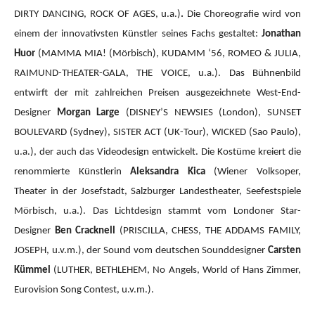
DIRTY DANCING, ROCK OF AGES, u.a.)
.
Die Choreografie wird von
einem der innovativsten Künstler seines Fachs gestaltet:
Jonathan
Huor
(MAMMA MIA!
(Mörbisch), KUDAMM ‘56, ROMEO & JULIA,
RAIMUND-THEATER-GALA, THE VOICE, u.a.).
Das Bühnenbild
entwirft der mit zahlreichen Preisen ausgezeichnete West-End-
Designer
Morgan Large
(DISNEY’S NEWSIES (London), SUNSET
BOULEVARD (Sydney), SISTER ACT (UK-Tour), WICKED (Sao Paulo),
u.a.), der auch das Videodesign entwickelt. Die Kostüme kreiert die
renommierte Künstlerin
Aleksandra Kica
(Wiener Volksoper,
Theater in der Josefstadt, Salzburger Landestheater, Seefestspiele
Mörbisch, u.a.). Das Lichtdesign stammt vom Londoner Star-
Designer
Ben Cracknell
(PRISCILLA, CHESS, THE ADDAMS FAMILY,
JOSEPH, u.v.m.), der Sound vom deutschen Sounddesigner
Carsten
Kümmel
(LUTHER, BETHLEHEM, No Angels, World of Hans Zimmer,
Eurovision Song Contest, u.v.m.).