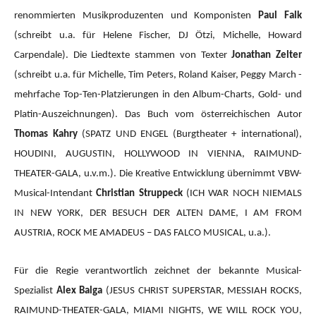
renommierten Musikproduzenten und Komponisten
Paul Falk
(schreibt u.a. für Helene Fischer, DJ Ötzi, Michelle, Howard
Carpendale). Die Liedtexte stammen von Texter
Jonathan Zelter
(schreibt u.a. für Michelle, Tim Peters, Roland Kaiser, Peggy March -
mehrfache Top-Ten-Platzierungen in den Album-Charts, Gold- und
Platin-Auszeichnungen). Das Buch vom österreichischen Autor
Thomas Kahry
(SPATZ UND ENGEL (Burgtheater + international),
HOUDINI, AUGUSTIN, HOLLYWOOD IN VIENNA, RAIMUND-
THEATER-GALA, u.v.m.).
Die Kreative Entwicklung übernimmt VBW-
Musical-Intendant
Christian Struppeck
(ICH WAR NOCH NIEMALS
IN NEW YORK, DER BESUCH DER ALTEN DAME, I AM FROM
AUSTRIA, ROCK ME AMADEUS – DAS FALCO MUSICAL, u.a.).
Für die Regie verantwortlich zeichnet der bekannte Musical-
Spezialist
Alex Balga
(JESUS CHRIST SUPERSTAR, MESSIAH ROCKS,
RAIMUND-THEATER-GALA, MIAMI NIGHTS, WE WILL ROCK YOU,