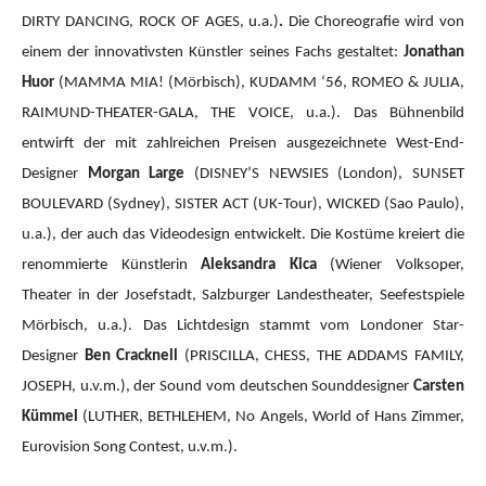
DIRTY DANCING, ROCK OF AGES, u.a.)
.
Die Choreografie wird von
einem der innovativsten Künstler seines Fachs gestaltet:
Jonathan
Huor
(MAMMA MIA!
(Mörbisch), KUDAMM ‘56, ROMEO & JULIA,
RAIMUND-THEATER-GALA, THE VOICE, u.a.).
Das Bühnenbild
entwirft der mit zahlreichen Preisen ausgezeichnete West-End-
Designer
Morgan Large
(DISNEY’S NEWSIES (London), SUNSET
BOULEVARD (Sydney), SISTER ACT (UK-Tour), WICKED (Sao Paulo),
u.a.), der auch das Videodesign entwickelt. Die Kostüme kreiert die
renommierte Künstlerin
Aleksandra Kica
(Wiener Volksoper,
Theater in der Josefstadt, Salzburger Landestheater, Seefestspiele
Mörbisch, u.a.). Das Lichtdesign stammt vom Londoner Star-
Designer
Ben Cracknell
(PRISCILLA, CHESS, THE ADDAMS FAMILY,
JOSEPH, u.v.m.), der Sound vom deutschen Sounddesigner
Carsten
Kümmel
(LUTHER, BETHLEHEM, No Angels, World of Hans Zimmer,
Eurovision Song Contest, u.v.m.).