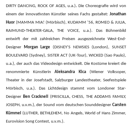
DIRTY DANCING, ROCK OF AGES, u.a.)
.
Die Choreografie wird von
einem der innovativsten Künstler seines Fachs gestaltet:
Jonathan
Huor
(MAMMA MIA!
(Mörbisch), KUDAMM ‘56, ROMEO & JULIA,
RAIMUND-THEATER-GALA, THE VOICE, u.a.).
Das Bühnenbild
entwirft der mit zahlreichen Preisen ausgezeichnete West-End-
Designer
Morgan Large
(DISNEY’S NEWSIES (London), SUNSET
BOULEVARD (Sydney), SISTER ACT (UK-Tour), WICKED (Sao Paulo),
u.a.), der auch das Videodesign entwickelt. Die Kostüme kreiert die
renommierte Künstlerin
Aleksandra Kica
(Wiener Volksoper,
Theater in der Josefstadt, Salzburger Landestheater, Seefestspiele
Mörbisch, u.a.). Das Lichtdesign stammt vom Londoner Star-
Designer
Ben Cracknell
(PRISCILLA, CHESS, THE ADDAMS FAMILY,
JOSEPH, u.v.m.), der Sound vom deutschen Sounddesigner
Carsten
Kümmel
(LUTHER, BETHLEHEM, No Angels, World of Hans Zimmer,
Eurovision Song Contest, u.v.m.).