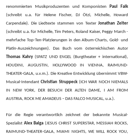
renommierten Musikproduzenten und Komponisten
Paul Falk
(schreibt u.a. für Helene Fischer, DJ Ötzi, Michelle, Howard
Carpendale). Die Liedtexte stammen von Texter
Jonathan Zelter
(schreibt u.a. für Michelle, Tim Peters, Roland Kaiser, Peggy March -
mehrfache Top-Ten-Platzierungen in den Album-Charts, Gold- und
Platin-Auszeichnungen). Das Buch vom österreichischen Autor
Thomas Kahry
(SPATZ UND ENGEL (Burgtheater + international),
HOUDINI, AUGUSTIN, HOLLYWOOD IN VIENNA, RAIMUND-
THEATER-GALA, u.v.m.).
Die Kreative Entwicklung übernimmt VBW-
Musical-Intendant
Christian Struppeck
(ICH WAR NOCH NIEMALS
IN NEW YORK, DER BESUCH DER ALTEN DAME, I AM FROM
AUSTRIA, ROCK ME AMADEUS – DAS FALCO MUSICAL, u.a.).
Für die Regie verantwortlich zeichnet der bekannte Musical-
Spezialist
Alex Balga
(JESUS CHRIST SUPERSTAR, MESSIAH ROCKS,
RAIMUND-THEATER-GALA, MIAMI NIGHTS, WE WILL ROCK YOU,