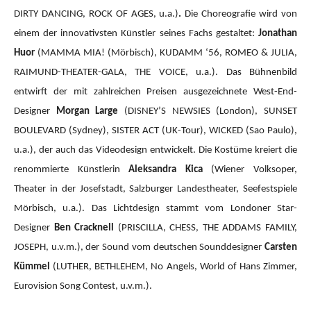
DIRTY DANCING, ROCK OF AGES, u.a.)
.
Die Choreografie wird von
einem der innovativsten Künstler seines Fachs gestaltet:
Jonathan
Huor
(MAMMA MIA!
(Mörbisch), KUDAMM ‘56, ROMEO & JULIA,
RAIMUND-THEATER-GALA, THE VOICE, u.a.).
Das Bühnenbild
entwirft der mit zahlreichen Preisen ausgezeichnete West-End-
Designer
Morgan Large
(DISNEY’S NEWSIES (London), SUNSET
BOULEVARD (Sydney), SISTER ACT (UK-Tour), WICKED (Sao Paulo),
u.a.), der auch das Videodesign entwickelt. Die Kostüme kreiert die
renommierte Künstlerin
Aleksandra Kica
(Wiener Volksoper,
Theater in der Josefstadt, Salzburger Landestheater, Seefestspiele
Mörbisch, u.a.). Das Lichtdesign stammt vom Londoner Star-
Designer
Ben Cracknell
(PRISCILLA, CHESS, THE ADDAMS FAMILY,
JOSEPH, u.v.m.), der Sound vom deutschen Sounddesigner
Carsten
Kümmel
(LUTHER, BETHLEHEM, No Angels, World of Hans Zimmer,
Eurovision Song Contest, u.v.m.).