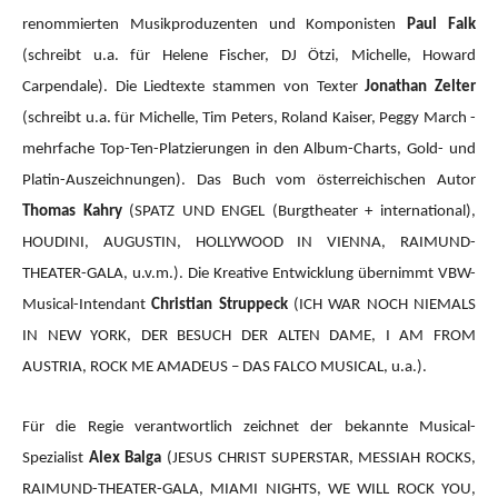
renommierten Musikproduzenten und Komponisten
Paul Falk
(schreibt u.a. für Helene Fischer, DJ Ötzi, Michelle, Howard
Carpendale). Die Liedtexte stammen von Texter
Jonathan Zelter
(schreibt u.a. für Michelle, Tim Peters, Roland Kaiser, Peggy March -
mehrfache Top-Ten-Platzierungen in den Album-Charts, Gold- und
Platin-Auszeichnungen). Das Buch vom österreichischen Autor
Thomas Kahry
(SPATZ UND ENGEL (Burgtheater + international),
HOUDINI, AUGUSTIN, HOLLYWOOD IN VIENNA, RAIMUND-
THEATER-GALA, u.v.m.).
Die Kreative Entwicklung übernimmt VBW-
Musical-Intendant
Christian Struppeck
(ICH WAR NOCH NIEMALS
IN NEW YORK, DER BESUCH DER ALTEN DAME, I AM FROM
AUSTRIA, ROCK ME AMADEUS – DAS FALCO MUSICAL, u.a.).
Für die Regie verantwortlich zeichnet der bekannte Musical-
Spezialist
Alex Balga
(JESUS CHRIST SUPERSTAR, MESSIAH ROCKS,
RAIMUND-THEATER-GALA, MIAMI NIGHTS, WE WILL ROCK YOU,