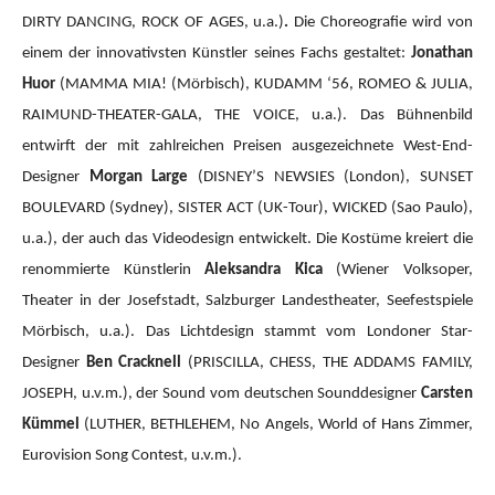
DIRTY DANCING, ROCK OF AGES, u.a.)
.
Die Choreografie wird von
einem der innovativsten Künstler seines Fachs gestaltet:
Jonathan
Huor
(MAMMA MIA!
(Mörbisch), KUDAMM ‘56, ROMEO & JULIA,
RAIMUND-THEATER-GALA, THE VOICE, u.a.).
Das Bühnenbild
entwirft der mit zahlreichen Preisen ausgezeichnete West-End-
Designer
Morgan Large
(DISNEY’S NEWSIES (London), SUNSET
BOULEVARD (Sydney), SISTER ACT (UK-Tour), WICKED (Sao Paulo),
u.a.), der auch das Videodesign entwickelt. Die Kostüme kreiert die
renommierte Künstlerin
Aleksandra Kica
(Wiener Volksoper,
Theater in der Josefstadt, Salzburger Landestheater, Seefestspiele
Mörbisch, u.a.). Das Lichtdesign stammt vom Londoner Star-
Designer
Ben Cracknell
(PRISCILLA, CHESS, THE ADDAMS FAMILY,
JOSEPH, u.v.m.), der Sound vom deutschen Sounddesigner
Carsten
Kümmel
(LUTHER, BETHLEHEM, No Angels, World of Hans Zimmer,
Eurovision Song Contest, u.v.m.).