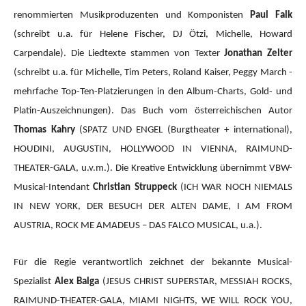
renommierten Musikproduzenten und Komponisten
Paul Falk
(schreibt u.a. für Helene Fischer, DJ Ötzi, Michelle, Howard
Carpendale). Die Liedtexte stammen von Texter
Jonathan Zelter
(schreibt u.a. für Michelle, Tim Peters, Roland Kaiser, Peggy March -
mehrfache Top-Ten-Platzierungen in den Album-Charts, Gold- und
Platin-Auszeichnungen). Das Buch vom österreichischen Autor
Thomas Kahry
(SPATZ UND ENGEL (Burgtheater + international),
HOUDINI, AUGUSTIN, HOLLYWOOD IN VIENNA, RAIMUND-
THEATER-GALA, u.v.m.).
Die Kreative Entwicklung übernimmt VBW-
Musical-Intendant
Christian Struppeck
(ICH WAR NOCH NIEMALS
IN NEW YORK, DER BESUCH DER ALTEN DAME, I AM FROM
AUSTRIA, ROCK ME AMADEUS – DAS FALCO MUSICAL, u.a.).
Für die Regie verantwortlich zeichnet der bekannte Musical-
Spezialist
Alex Balga
(JESUS CHRIST SUPERSTAR, MESSIAH ROCKS,
RAIMUND-THEATER-GALA, MIAMI NIGHTS, WE WILL ROCK YOU,