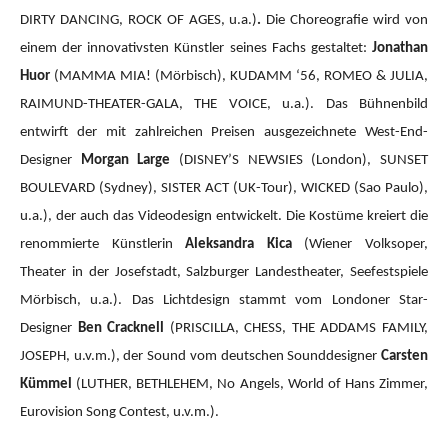
DIRTY DANCING, ROCK OF AGES, u.a.)
.
Die Choreografie wird von
einem der innovativsten Künstler seines Fachs gestaltet:
Jonathan
Huor
(MAMMA MIA!
(Mörbisch), KUDAMM ‘56, ROMEO & JULIA,
RAIMUND-THEATER-GALA, THE VOICE, u.a.).
Das Bühnenbild
entwirft der mit zahlreichen Preisen ausgezeichnete West-End-
Designer
Morgan Large
(DISNEY’S NEWSIES (London), SUNSET
BOULEVARD (Sydney), SISTER ACT (UK-Tour), WICKED (Sao Paulo),
u.a.), der auch das Videodesign entwickelt. Die Kostüme kreiert die
renommierte Künstlerin
Aleksandra Kica
(Wiener Volksoper,
Theater in der Josefstadt, Salzburger Landestheater, Seefestspiele
Mörbisch, u.a.). Das Lichtdesign stammt vom Londoner Star-
Designer
Ben Cracknell
(PRISCILLA, CHESS, THE ADDAMS FAMILY,
JOSEPH, u.v.m.), der Sound vom deutschen Sounddesigner
Carsten
Kümmel
(LUTHER, BETHLEHEM, No Angels, World of Hans Zimmer,
Eurovision Song Contest, u.v.m.).