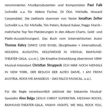
renommierten Musikproduzenten und Komponisten
Paul Falk
(schreibt u.a. für Helene Fischer, DJ Ötzi, Michelle, Howard
Carpendale). Die Liedtexte stammen von Texter
Jonathan Zelter
(schreibt u.a. für Michelle, Tim Peters, Roland Kaiser, Peggy March -
mehrfache Top-Ten-Platzierungen in den Album-Charts, Gold- und
Platin-Auszeichnungen). Das Buch vom österreichischen Autor
Thomas Kahry
(SPATZ UND ENGEL (Burgtheater + international),
HOUDINI, AUGUSTIN, HOLLYWOOD IN VIENNA, RAIMUND-
THEATER-GALA, u.v.m.).
Die Kreative Entwicklung übernimmt VBW-
Musical-Intendant
Christian Struppeck
(ICH WAR NOCH NIEMALS
IN NEW YORK, DER BESUCH DER ALTEN DAME, I AM FROM
AUSTRIA, ROCK ME AMADEUS – DAS FALCO MUSICAL, u.a.).
Für die Regie verantwortlich zeichnet der bekannte Musical-
Spezialist
Alex Balga
(JESUS CHRIST SUPERSTAR, MESSIAH ROCKS,
RAIMUND-THEATER-GALA, MIAMI NIGHTS, WE WILL ROCK YOU,