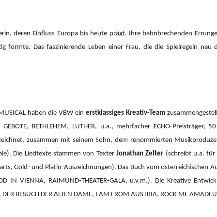
erin, deren Einfluss Europa bis heute prägt. Ihre bahnbrechenden Errung
tig formte. Das faszinierende Leben einer Frau, die die Spielregeln neu 
 MUSICAL haben die VBW ein
erstklassiges Kreativ-Team
zusammengestellt
GEBOTE, BETHLEHEM, LUTHER, u.a., mehrfacher ECHO-Preisträger, 50 Pl
h zeichnet, zusammen mit seinem Sohn, dem renommierten Musikprodu
ale). Die Liedtexte stammen von Texter
Jonathan Zelter
(schreibt u.a. fü
rts, Gold- und Platin-Auszeichnungen). Das Buch vom österreichischen A
OOD IN VIENNA, RAIMUND-THEATER-GALA, u.v.m.).
Die Kreative Entwi
 DER BESUCH DER ALTEN DAME, I AM FROM AUSTRIA, ROCK ME AMADEUS 