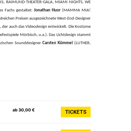
CKS, RAIMUND-THEATER-GALA, MIAMI NIGHTS, WE
es Fachs gestaltet:
Jonathan Huor
(MAMMA MIA!
hlreichen Preisen ausgezeichnete West-End-Designer
der auch das Videodesign entwickelt. Die Kostüme
efestspiele Mörbisch, u.a.). Das Lichtdesign stammt
eutschen Sounddesigner
Carsten Kümmel
(LUTHER,
ab 30,00 €
TICKETS