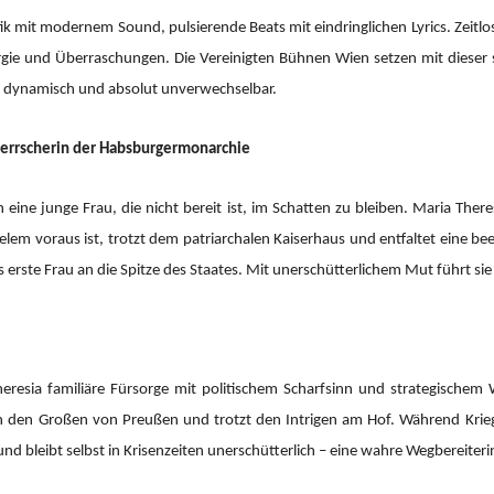
mit modernem Sound, pulsierende Beats mit eindringlichen Lyrics. Zeitlos
ergie und Überraschungen. Die Vereinigten Bühnen Wien setzen mit dieser 
, dynamisch und absolut unverwechselbar.
 Herrscherin der Habsburgermonarchie
eine junge Frau, die nicht bereit ist, im Schatten zu bleiben. Maria Ther
 vielem voraus ist, trotzt dem patriarchalen Kaiserhaus und entfaltet eine 
s erste Frau an die Spitze des Staates. Mit unerschütterlichem Mut führt si
resia familiäre Fürsorge mit politischem Scharfsinn und strategischem 
ich den Großen von Preußen und trotzt den Intrigen am Hof. Während Krie
 und bleibt selbst in Krisenzeiten unerschütterlich – eine wahre Wegbereiteri