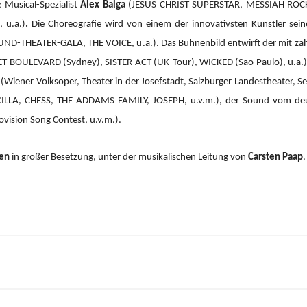
 Musical-Spezialist
Alex Balga
(JESUS CHRIST SUPERSTAR, MESSIAH RO
 u.a.)
.
Die Choreografie wird von einem der innovativsten Künstler sein
ND-THEATER-GALA, THE VOICE, u.a.).
Das Bühnenbild entwirft der mit za
 BOULEVARD (Sydney), SISTER ACT (UK-Tour), WICKED (Sao Paulo), u.a.), 
(Wiener Volksoper, Theater in der Josefstadt, Salzburger Landestheater, Se
CILLA, CHESS, THE ADDAMS FAMILY, JOSEPH, u.v.m.), der Sound vom d
ision Song Contest, u.v.m.).
ien
in großer Besetzung, unter der musikalischen Leitung von
Carsten Paap
.