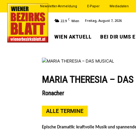
Newsletter-Anmeldung
E-Paper
Mediadaten
C
Freitag, August 7, 2026
22.9
Wien
WIEN AKTUELL
BEI DIR UMS 
MARIA THERESIA – DAS
Ronacher
ALLE TERMINE
Epische Dramatik: kraftvolle Musik und spannende