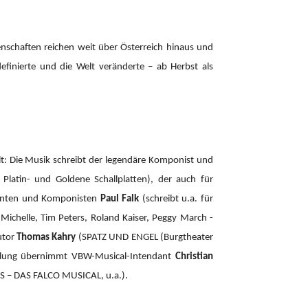
enschaften reichen weit über Österreich hinaus und
definierte und die Welt veränderte – ab Herbst als
: Die Musik schreibt der legendäre Komponist und
atin- und Goldene Schallplatten), der auch für
zenten und Komponisten
Paul Falk
(schreibt u.a. für
r Michelle, Tim Peters, Roland Kaiser, Peggy March -
utor
Thomas Kahry
(SPATZ UND ENGEL (Burgtheater
cklung übernimmt VBW-Musical-Intendant
Christian
– DAS FALCO MUSICAL, u.a.).