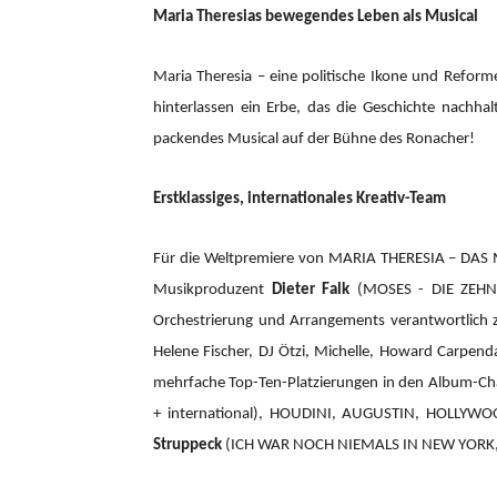
Maria Theresias bewegendes Leben als Musical
Maria Theresia – eine politische Ikone und Reform
hinterlassen ein Erbe, das die Geschichte nachhal
packendes Musical auf der Bühne des Ronacher!
Erstklassiges, internationales Kreativ-Team
Für die Weltpremiere von MARIA THERESIA – DAS
Musikproduzent
Dieter Falk
(MOSES - DIE ZEHN 
Orchestrierung und Arrangements verantwortlic
Helene Fischer, DJ Ötzi, Michelle, Howard Carpend
mehrfache Top-Ten-Platzierungen in den Album-Cha
+ international), HOUDINI, AUGUSTIN, HOLLYW
Struppeck
(ICH WAR NOCH NIEMALS IN NEW YORK,