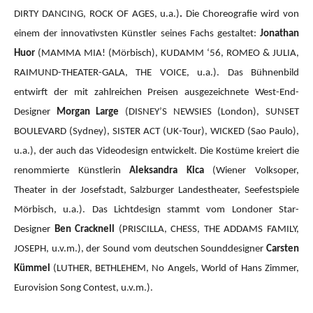
DIRTY DANCING, ROCK OF AGES, u.a.)
.
Die Choreografie wird von
einem der innovativsten Künstler seines Fachs gestaltet:
Jonathan
Huor
(MAMMA MIA!
(Mörbisch), KUDAMM ‘56, ROMEO & JULIA,
RAIMUND-THEATER-GALA, THE VOICE, u.a.).
Das Bühnenbild
entwirft der mit zahlreichen Preisen ausgezeichnete West-End-
Designer
Morgan Large
(DISNEY’S NEWSIES (London), SUNSET
BOULEVARD (Sydney), SISTER ACT (UK-Tour), WICKED (Sao Paulo),
u.a.), der auch das Videodesign entwickelt. Die Kostüme kreiert die
renommierte Künstlerin
Aleksandra Kica
(Wiener Volksoper,
Theater in der Josefstadt, Salzburger Landestheater, Seefestspiele
Mörbisch, u.a.). Das Lichtdesign stammt vom Londoner Star-
Designer
Ben Cracknell
(PRISCILLA, CHESS, THE ADDAMS FAMILY,
JOSEPH, u.v.m.), der Sound vom deutschen Sounddesigner
Carsten
Kümmel
(LUTHER, BETHLEHEM, No Angels, World of Hans Zimmer,
Eurovision Song Contest, u.v.m.).