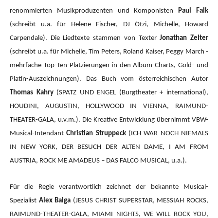
renommierten Musikproduzenten und Komponisten
Paul Falk
(schreibt u.a. für Helene Fischer, DJ Ötzi, Michelle, Howard
Carpendale). Die Liedtexte stammen von Texter
Jonathan Zelter
(schreibt u.a. für Michelle, Tim Peters, Roland Kaiser, Peggy March -
mehrfache Top-Ten-Platzierungen in den Album-Charts, Gold- und
Platin-Auszeichnungen). Das Buch vom österreichischen Autor
Thomas Kahry
(SPATZ UND ENGEL (Burgtheater + international),
HOUDINI, AUGUSTIN, HOLLYWOOD IN VIENNA, RAIMUND-
THEATER-GALA, u.v.m.).
Die Kreative Entwicklung übernimmt VBW-
Musical-Intendant
Christian Struppeck
(ICH WAR NOCH NIEMALS
IN NEW YORK, DER BESUCH DER ALTEN DAME, I AM FROM
AUSTRIA, ROCK ME AMADEUS – DAS FALCO MUSICAL, u.a.).
Für die Regie verantwortlich zeichnet der bekannte Musical-
Spezialist
Alex Balga
(JESUS CHRIST SUPERSTAR, MESSIAH ROCKS,
RAIMUND-THEATER-GALA, MIAMI NIGHTS, WE WILL ROCK YOU,