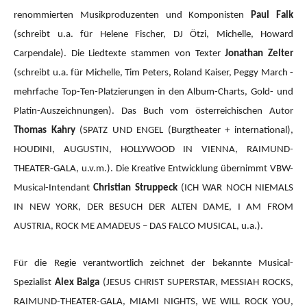
renommierten Musikproduzenten und Komponisten
Paul Falk
(schreibt u.a. für Helene Fischer, DJ Ötzi, Michelle, Howard
Carpendale). Die Liedtexte stammen von Texter
Jonathan Zelter
(schreibt u.a. für Michelle, Tim Peters, Roland Kaiser, Peggy March -
mehrfache Top-Ten-Platzierungen in den Album-Charts, Gold- und
Platin-Auszeichnungen). Das Buch vom österreichischen Autor
Thomas Kahry
(SPATZ UND ENGEL (Burgtheater + international),
HOUDINI, AUGUSTIN, HOLLYWOOD IN VIENNA, RAIMUND-
THEATER-GALA, u.v.m.).
Die Kreative Entwicklung übernimmt VBW-
Musical-Intendant
Christian Struppeck
(ICH WAR NOCH NIEMALS
IN NEW YORK, DER BESUCH DER ALTEN DAME, I AM FROM
AUSTRIA, ROCK ME AMADEUS – DAS FALCO MUSICAL, u.a.).
Für die Regie verantwortlich zeichnet der bekannte Musical-
Spezialist
Alex Balga
(JESUS CHRIST SUPERSTAR, MESSIAH ROCKS,
RAIMUND-THEATER-GALA, MIAMI NIGHTS, WE WILL ROCK YOU,