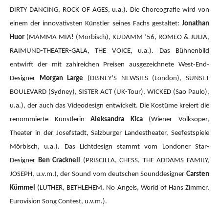
DIRTY DANCING, ROCK OF AGES, u.a.)
.
Die Choreografie wird von
einem der innovativsten Künstler seines Fachs gestaltet:
Jonathan
Huor
(MAMMA MIA!
(Mörbisch), KUDAMM ‘56, ROMEO & JULIA,
RAIMUND-THEATER-GALA, THE VOICE, u.a.).
Das Bühnenbild
entwirft der mit zahlreichen Preisen ausgezeichnete West-End-
Designer
Morgan Large
(DISNEY’S NEWSIES (London), SUNSET
BOULEVARD (Sydney), SISTER ACT (UK-Tour), WICKED (Sao Paulo),
u.a.), der auch das Videodesign entwickelt. Die Kostüme kreiert die
renommierte Künstlerin
Aleksandra Kica
(Wiener Volksoper,
Theater in der Josefstadt, Salzburger Landestheater, Seefestspiele
Mörbisch, u.a.). Das Lichtdesign stammt vom Londoner Star-
Designer
Ben Cracknell
(PRISCILLA, CHESS, THE ADDAMS FAMILY,
JOSEPH, u.v.m.), der Sound vom deutschen Sounddesigner
Carsten
Kümmel
(LUTHER, BETHLEHEM, No Angels, World of Hans Zimmer,
Eurovision Song Contest, u.v.m.).