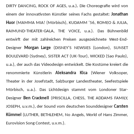
DIRTY DANCING, ROCK OF AGES, u.a.)
.
Die Choreografie wird von
einem der innovativsten Künstler seines Fachs gestaltet:
Jonathan
Huor
(MAMMA MIA!
(Mörbisch), KUDAMM ‘56, ROMEO & JULIA,
RAIMUND-THEATER-GALA, THE VOICE, u.a.).
Das Bühnenbild
entwirft der mit zahlreichen Preisen ausgezeichnete West-End-
Designer
Morgan Large
(DISNEY’S NEWSIES (London), SUNSET
BOULEVARD (Sydney), SISTER ACT (UK-Tour), WICKED (Sao Paulo),
u.a.), der auch das Videodesign entwickelt. Die Kostüme kreiert die
renommierte Künstlerin
Aleksandra Kica
(Wiener Volksoper,
Theater in der Josefstadt, Salzburger Landestheater, Seefestspiele
Mörbisch, u.a.). Das Lichtdesign stammt vom Londoner Star-
Designer
Ben Cracknell
(PRISCILLA, CHESS, THE ADDAMS FAMILY,
JOSEPH, u.v.m.), der Sound vom deutschen Sounddesigner
Carsten
Kümmel
(LUTHER, BETHLEHEM, No Angels, World of Hans Zimmer,
Eurovision Song Contest, u.v.m.).