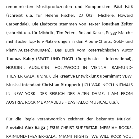
renommierten Musikproduzenten und Komponisten
Paul Falk
(schreibt u.a. für Helene Fischer, DJ Ötzi, Michelle, Howard
Carpendale). Die Liedtexte stammen von Texter
Jonathan Zelter
(schreibt u.a. für Michelle, Tim Peters, Roland Kaiser, Peggy March -
mehrfache Top-Ten-Platzierungen in den Album-Charts, Gold- und
Platin-Auszeichnungen). Das Buch vom österreichischen Autor
Thomas Kahry
(SPATZ UND ENGEL (Burgtheater + international),
HOUDINI, AUGUSTIN, HOLLYWOOD IN VIENNA, RAIMUND-
THEATER-GALA, u.v.m.).
Die Kreative Entwicklung übernimmt VBW-
Musical-Intendant
Christian Struppeck
(ICH WAR NOCH NIEMALS
IN NEW YORK, DER BESUCH DER ALTEN DAME, I AM FROM
AUSTRIA, ROCK ME AMADEUS – DAS FALCO MUSICAL, u.a.).
Für die Regie verantwortlich zeichnet der bekannte Musical-
Spezialist
Alex Balga
(JESUS CHRIST SUPERSTAR, MESSIAH ROCKS,
RAIMUND-THEATER-GALA, MIAMI NIGHTS, WE WILL ROCK YOU,