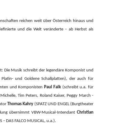
enschaften reichen weit über Österreich hinaus und
definierte und die Welt veränderte – ab Herbst als
: Die Musik schreibt der legendäre Komponist und
atin- und Goldene Schallplatten), der auch für
zenten und Komponisten
Paul Falk
(schreibt u.a. für
r Michelle, Tim Peters, Roland Kaiser, Peggy March -
utor
Thomas Kahry
(SPATZ UND ENGEL (Burgtheater
cklung übernimmt VBW-Musical-Intendant
Christian
– DAS FALCO MUSICAL, u.a.).