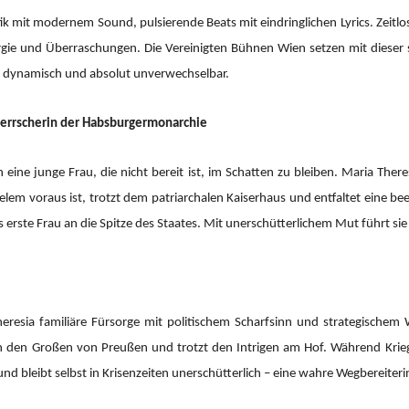
mit modernem Sound, pulsierende Beats mit eindringlichen Lyrics. Zeitlos
ergie und Überraschungen. Die Vereinigten Bühnen Wien setzen mit dieser 
, dynamisch und absolut unverwechselbar.
 Herrscherin der Habsburgermonarchie
eine junge Frau, die nicht bereit ist, im Schatten zu bleiben. Maria Ther
 vielem voraus ist, trotzt dem patriarchalen Kaiserhaus und entfaltet eine 
s erste Frau an die Spitze des Staates. Mit unerschütterlichem Mut führt si
resia familiäre Fürsorge mit politischem Scharfsinn und strategischem 
ich den Großen von Preußen und trotzt den Intrigen am Hof. Während Krie
 und bleibt selbst in Krisenzeiten unerschütterlich – eine wahre Wegbereiteri