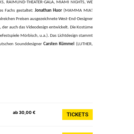
CKS, RAIMUND-THEATER-GALA, MIAMI NIGHTS, WE
es Fachs gestaltet:
Jonathan Huor
(MAMMA MIA!
hlreichen Preisen ausgezeichnete West-End-Designer
der auch das Videodesign entwickelt. Die Kostüme
efestspiele Mörbisch, u.a.). Das Lichtdesign stammt
eutschen Sounddesigner
Carsten Kümmel
(LUTHER,
ab 30,00 €
TICKETS