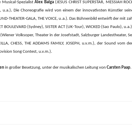
 Musical-Spezialist
Alex Balga
(JESUS CHRIST SUPERSTAR, MESSIAH RO
 u.a.)
.
Die Choreografie wird von einem der innovativsten Künstler sein
ND-THEATER-GALA, THE VOICE, u.a.).
Das Bühnenbild entwirft der mit za
 BOULEVARD (Sydney), SISTER ACT (UK-Tour), WICKED (Sao Paulo), u.a.), 
(Wiener Volksoper, Theater in der Josefstadt, Salzburger Landestheater, Se
CILLA, CHESS, THE ADDAMS FAMILY, JOSEPH, u.v.m.), der Sound vom d
ision Song Contest, u.v.m.).
ien
in großer Besetzung, unter der musikalischen Leitung von
Carsten Paap
.