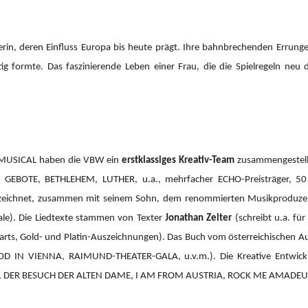
erin, deren Einfluss Europa bis heute prägt. Ihre bahnbrechenden Errung
tig formte. Das faszinierende Leben einer Frau, die die Spielregeln neu 
 MUSICAL haben die VBW ein
erstklassiges Kreativ-Team
zusammengestellt
GEBOTE, BETHLEHEM, LUTHER, u.a., mehrfacher ECHO-Preisträger, 50 Pl
h zeichnet, zusammen mit seinem Sohn, dem renommierten Musikprodu
ale). Die Liedtexte stammen von Texter
Jonathan Zelter
(schreibt u.a. fü
rts, Gold- und Platin-Auszeichnungen). Das Buch vom österreichischen A
OOD IN VIENNA, RAIMUND-THEATER-GALA, u.v.m.).
Die Kreative Entwi
 DER BESUCH DER ALTEN DAME, I AM FROM AUSTRIA, ROCK ME AMADEUS 