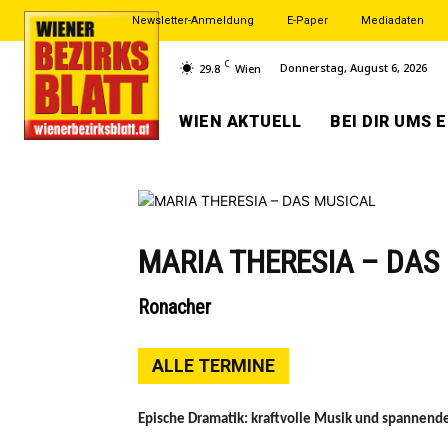
Newsletter-Anmeldung
E-Paper
Mediadaten
C
Donnerstag, August 6, 2026
29.8
Wien
WIEN AKTUELL
BEI DIR UMS 
MARIA THERESIA – DAS
Ronacher
ALLE TERMINE
Epische Dramatik: kraftvolle Musik und spannende