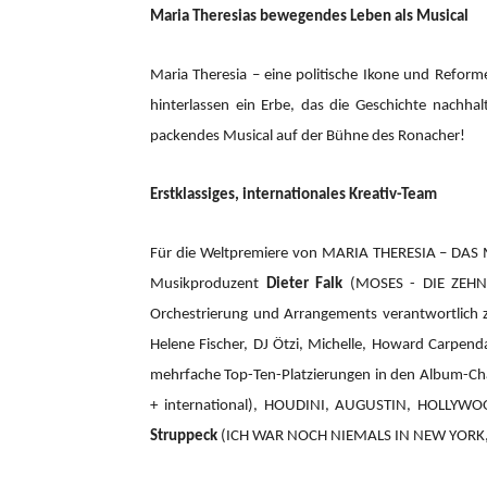
Maria Theresias bewegendes Leben als Musical
Maria Theresia – eine politische Ikone und Reform
hinterlassen ein Erbe, das die Geschichte nachhal
packendes Musical auf der Bühne des Ronacher!
Erstklassiges, internationales Kreativ-Team
Für die Weltpremiere von MARIA THERESIA – DAS
Musikproduzent
Dieter Falk
(MOSES - DIE ZEHN 
Orchestrierung und Arrangements verantwortlic
Helene Fischer, DJ Ötzi, Michelle, Howard Carpend
mehrfache Top-Ten-Platzierungen in den Album-Cha
+ international), HOUDINI, AUGUSTIN, HOLLYW
Struppeck
(ICH WAR NOCH NIEMALS IN NEW YORK,