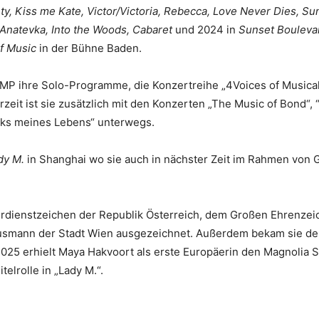
ety, Kiss me Kate, Victor/Victoria, Rebecca, Love Never Dies, S
, Anatevka, Into the Woods, Cabaret
und 2024 in
Sunset Bouleva
f Music
in der Bühne Baden.
MHMP ihre Solo-Programme, die Konzertreihe „4Voices of Musica
urzeit ist sie zusätzlich mit den Konzerten „The Music of Bond“,
cks meines Lebens“ unterwegs.
dy M.
in Shanghai wo sie auch in nächster Zeit im Rahmen von 
dienstzeichen der Republik Österreich, dem Großen Ehrenzei
smann der Stadt Wien ausgezeichnet. Außerdem bekam sie den
 2025 erhielt Maya Hakvoort als erste Europäerin den Magnolia
telrolle in „Lady M.“.