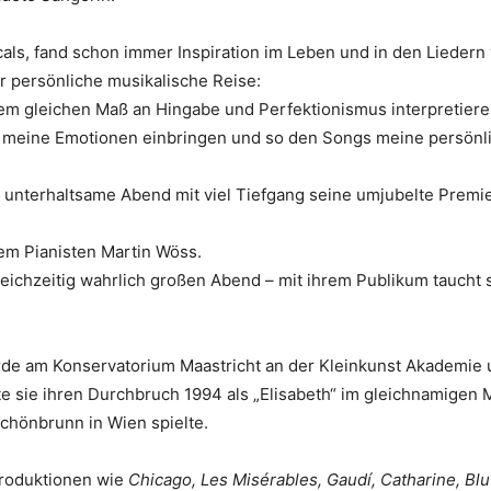
ls, fand schon immer Inspiration im Leben und in den Liedern 
r persönliche musikalische Reise:
 gleichen Maß an Hingabe und Perfektionismus interpretieren, 
d meine Emotionen einbringen und so den Songs meine persönli
 unterhaltsame Abend mit viel Tiefgang seine umjubelte Premie
dem Pianisten Martin Wöss.
ichzeitig wahrlich großen Abend – mit ihrem Publikum taucht si
urde am Konservatorium Maastricht an der Kleinkunst Akademie 
e sie ihren Durchbruch 1994 als „Elisabeth“ im gleichnamigen M
chönbrunn in Wien spielte.
Produktionen wie
Chicago, Les Misérables, Gaudí, Catharine, Blu