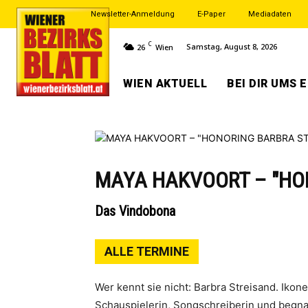
Newsletter-Anmeldung
E-Paper
Mediadaten
C
Samstag, August 8, 2026
26
Wien
WIEN AKTUELL
BEI DIR UMS 
MAYA HAKVOORT – "HO
Das Vindobona
ALLE TERMINE
Wer kennt sie nicht: Barbra Streisand. Ikon
Schauspielerin, Songschreiberin und begn