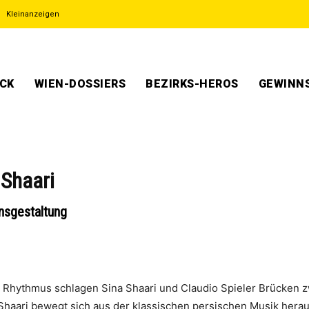
Kleinanzeigen
ECK
WIEN-DOSSIERS
BEZIRKS-HEROS
GEWINNS
Shaari
ensgestaltung
ür Rhythmus schlagen Sina Shaari und Claudio Spieler Brücken
 Shaari bewegt sich aus der klassischen persischen Musik herau