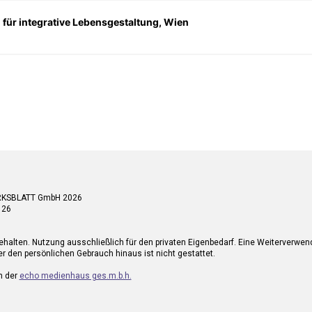
n für integrative Lebensgestaltung, Wien
RKSBLATT GmbH 2026
 26
ehalten. Nutzung ausschließlich für den privaten Eigenbedarf. Eine Weiterverwe
r den persönlichen Gebrauch hinaus ist nicht gestattet.
n der
echo medienhaus ges.m.b.h.