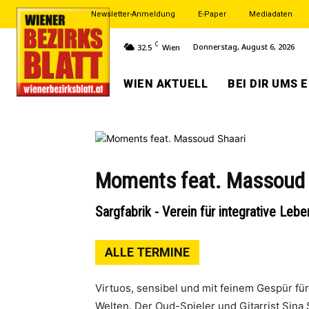
Newsletter-Anmeldung
E-Paper
Mediadaten
C
Donnerstag, August 6, 2026
32.5
Wien
WIEN AKTUELL
BEI DIR UMS 
Moments feat. Massoud 
Sargfabrik - Verein für integrative Leb
ALLE TERMINE
Virtuos, sensibel und mit feinem Gespür f
Welten. Der Oud-Spieler und Gitarrist Sina