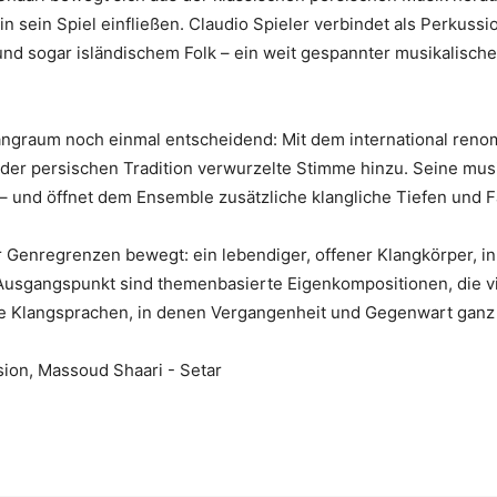
 sein Spiel einfließen. Claudio Spieler verbindet als Perkuss
nd sogar isländischem Folk – ein weit gespannter musikalische
angraum noch einmal entscheidend: Mit dem international ren
der persischen Tradition verwurzelte Stimme hinzu. Seine musika
 – und öffnet dem Ensemble zusätzliche klangliche Tiefen und 
ter Genregrenzen bewegt: ein lebendiger, offener Klangkörper, i
sgangspunkt sind themenbasierte Eigenkompositionen, die vie
e Klangsprachen, in denen Vergangenheit und Gegenwart ganz s
sion, Massoud Shaari - Setar