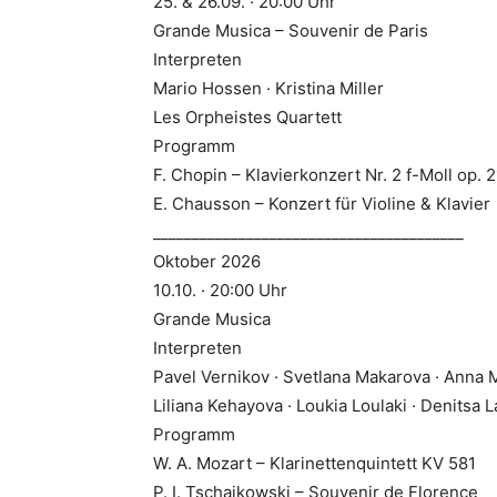
25. & 26.09. · 20:00 Uhr
Grande Musica – Souvenir de Paris
Interpreten
Mario Hossen · Kristina Miller
Les Orpheistes Quartett
Programm
F. Chopin – Klavierkonzert Nr. 2 f-Moll op. 2
E. Chausson – Konzert für Violine & Klavier
________________________________________
Oktober 2026
10.10. · 20:00 Uhr
Grande Musica
Interpreten
Pavel Vernikov · Svetlana Makarova · Anna 
Liliana Kehayova · Loukia Loulaki · Denitsa L
Programm
W. A. Mozart – Klarinettenquintett KV 581
P. I. Tschaikowski – Souvenir de Florence