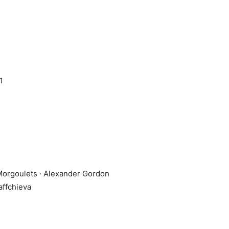
1
Morgoulets · Alexander Gordon
affchieva