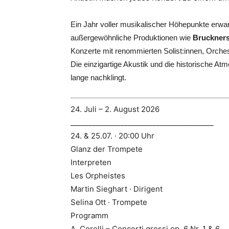
Ein Jahr voller musikalischer Höhepunkte erwar
außergewöhnliche Produktionen wie
Bruckners
Konzerte mit renommierten Solist:innen, Orches
Die einzigartige Akustik und die historische A
lange nachklingt.
24. Juli – 2. August 2026
________________________________________
24. & 25.07. · 20:00 Uhr
Glanz der Trompete
Interpreten
Les Orpheistes
Martin Sieghart · Dirigent
Selina Ott · Trompete
Programm
A. Corelli – Concerti grossi op. 6 Nr. 1 & 6