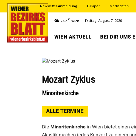
Newsletter-Anmeldung
E-Paper
Mediadaten
C
Freitag, August 7, 2026
23.2
Wien
WIEN AKTUELL
BEI DIR UMS 
Mozart Zyklus
Minoritenkirche
ALLE TERMINE
Die
Minoritenkirche
in Wien bietet einen e
Akustik machen jedes Konzert zu einem unv