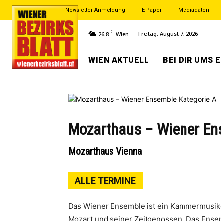
Newsletter-Anmeldung
E-Paper
Mediadaten
C
Freitag, August 7, 2026
26.8
Wien
WIEN AKTUELL
BEI DIR UMS 
Mozarthaus – Wiener En
Mozarthaus Vienna
ALLE TERMINE
Das Wiener Ensemble ist ein Kammermusike
Mozart und seiner Zeitgenossen. Das Ense