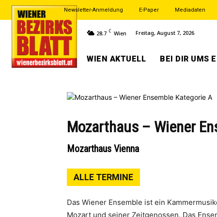
Newsletter-Anmeldung
E-Paper
Mediadaten
C
Freitag, August 7, 2026
28.7
Wien
WIEN AKTUELL
BEI DIR UMS 
Mozarthaus – Wiener En
Mozarthaus Vienna
ALLE TERMINE
Das Wiener Ensemble ist ein Kammermusike
Mozart und seiner Zeitgenossen. Das Ense