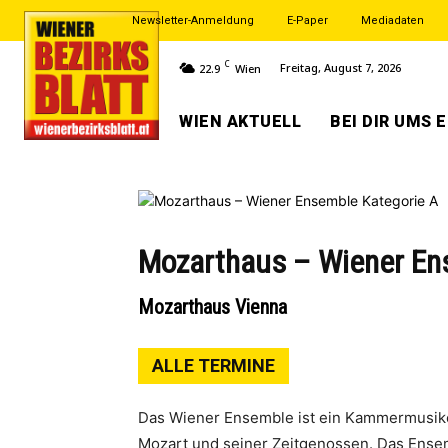
Newsletter-Anmeldung
E-Paper
Mediadaten
C
Freitag, August 7, 2026
22.9
Wien
WIEN AKTUELL
BEI DIR UMS 
Mozarthaus – Wiener En
Mozarthaus Vienna
ALLE TERMINE
Das Wiener Ensemble ist ein Kammermusike
Mozart und seiner Zeitgenossen. Das Ense